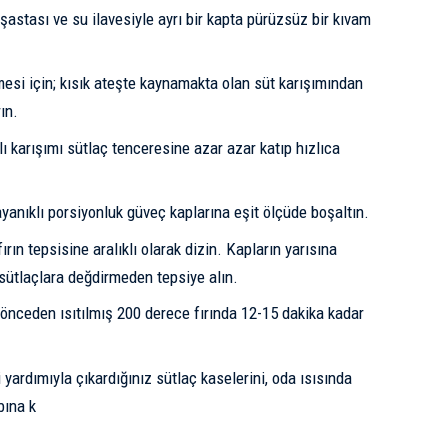
şastası ve su ilavesiyle ayrı bir kapta pürüzsüz bir kıvam
esi için; kısık ateşte kaynamakta olan süt karışımından
rın.
lı karışımı sütlaç tenceresine azar azar katıp hızlıca
ayanıklı porsiyonluk güveç kaplarına eşit ölçüde boşaltın.
fırın tepsisine aralıklı olarak dizin. Kapların yarısına
sütlaçlara değdirmeden tepsiye alın.
ı, önceden ısıtılmış 200 derece fırında 12-15 dakika kadar
 yardımıyla çıkardığınız sütlaç kaselerini, oda ısısında
bına k