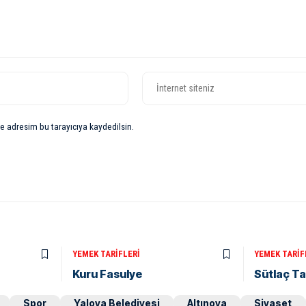
e adresim bu tarayıcıya kaydedilsin.
YEMEK TARIFLERI
YEMEK TARIF
Kuru Fasulye
Sütlaç Tar
Spor
Yalova Belediyesi
Altınova
Siyaset