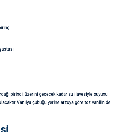
irinç
şastası
rdağı pirinci, üzerini geçecek kadar su ilavesiyle suyunu
lacaktır.Vanilya çubuğu yerine arzuya göre toz vanilin de
si