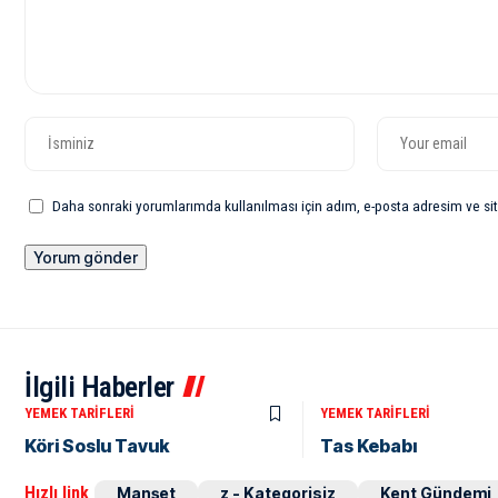
Daha sonraki yorumlarımda kullanılması için adım, e-posta adresim ve sit
İlgili Haberler
YEMEK TARIFLERI
YEMEK TARIFLERI
Köri Soslu Tavuk
Tas Kebabı
Hızlı link
Manşet
z - Kategorisiz
Kent Gündemi