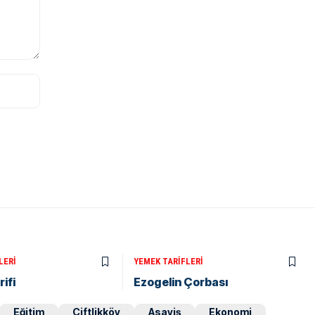
LERI
YEMEK TARIFLERI
ifi
Ezogelin Çorbası
Eğitim
Çiftlikköy
Asayiş
Ekonomi