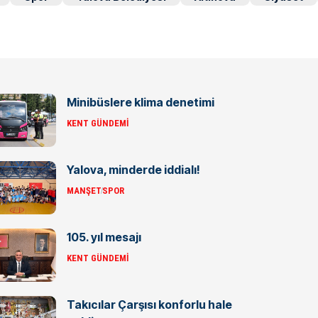
Minibüslere klima denetimi
KENT GÜNDEMI
Yalova, minderde iddialı!
MANŞET
SPOR
105. yıl mesajı
KENT GÜNDEMI
Takıcılar Çarşısı konforlu hale