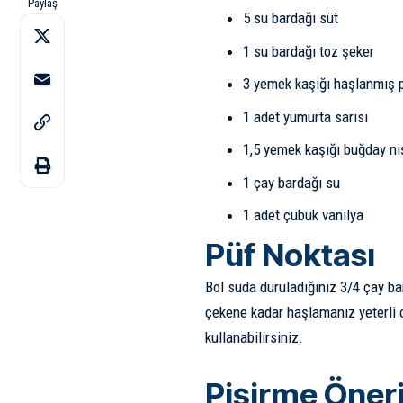
Paylaş
5 su bardağı
süt
1 su bardağı
toz şeker
3 yemek kaşığı
haşlanmış p
1 adet
yumurta sarısı
1,5 yemek kaşığı
buğday ni
1 çay bardağı
su
1 adet
çubuk vanilya
Püf Noktası
Bol suda duruladığınız 3/4 çay ba
çekene kadar haşlamanız yeterli o
kullanabilirsiniz.
Pişirme Öneri