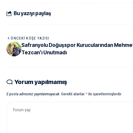
Bu yazıyı paylaş
ÖNCEKI KÖŞE YAZISI
Safranyolu Doğuşspor Kurucularından Mehme
Tezcan’ı Unutmadı
Yorum yapılmamış
E-posta adresiniz yayınlanmayacak.
Gerekli alanlar
*
ile işaretlenmişlerdir