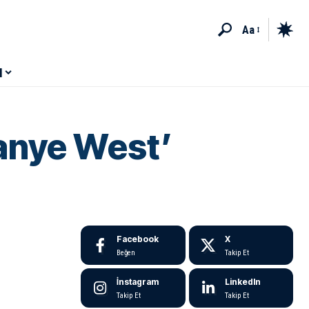
Aa
M
Kanye West’
Facebook
X
Beğen
Takip Et
İnstagram
LinkedIn
Takip Et
Takip Et