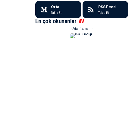
Orta
RSS Feed
Takip Et
Takip Et
En çok okunanlar
- Advertisement -