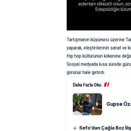
Tartışmanın büyümesi üzerine Ta
yaparak, eleştirilerinin sanat ve 
Hip hop kültürünün kökenine değine
Sosyal medyada kısa sürede günde
görünür hale getirdi.
Daha Fazla Oku
Gupse Öza
Sefo’dan Çağla Boz İliş