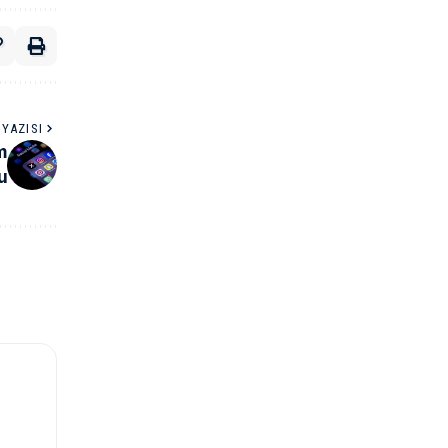
YAZISI
m
u