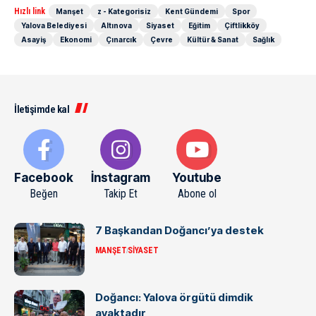
Hızlı link
Manşet
z - Kategorisiz
Kent Gündemi
Spor
Yalova Belediyesi
Altınova
Siyaset
Eğitim
Çiftlikköy
Asayiş
Ekonomi
Çınarcık
Çevre
Kültür & Sanat
Sağlık
İletişimde kal
Facebook
İnstagram
Youtube
Beğen
Takip Et
Abone ol
7 Başkandan Doğancı’ya destek
MANŞET
SIYASET
Doğancı: Yalova örgütü dimdik
ayaktadır