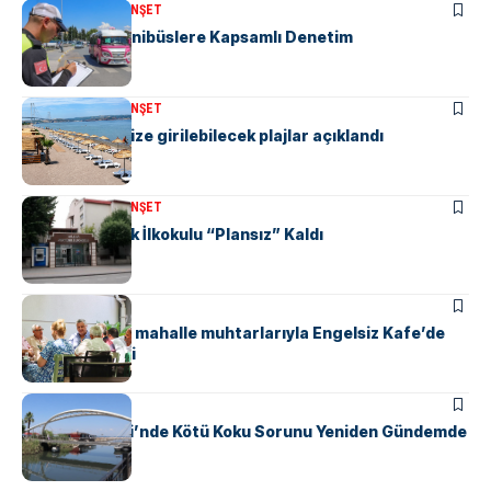
KENT GÜNDEMI
MANŞET
“M” Plakalı Minibüslere Kapsamlı Denetim
KENT GÜNDEMI
MANŞET
Yalova’da denize girilebilecek plajlar açıklandı
KENT GÜNDEMI
MANŞET
Yalova Atatürk İlkokulu “Plansız” Kaldı
KENT GÜNDEMI
Başkan Gürel, mahalle muhtarlarıyla Engelsiz Kafe’de
bir araya geldi
KENT GÜNDEMI
Safran Deresi’nde Kötü Koku Sorunu Yeniden Gündemde