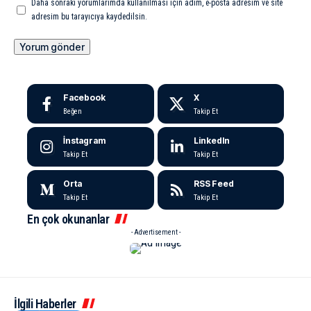
Daha sonraki yorumlarımda kullanılması için adım, e-posta adresim ve site
adresim bu tarayıcıya kaydedilsin.
Facebook
X
Beğen
Takip Et
İnstagram
LinkedIn
Takip Et
Takip Et
Orta
RSS Feed
Takip Et
Takip Et
En çok okunanlar
- Advertisement -
İlgili Haberler