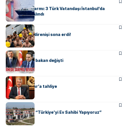
MANŞET
TÜRKIYE
Hantavirüs Alarmı: 3 Türk Vatandaşı İstanbul’da
Karantinaya Alındı
MANŞET
TÜRKIYE
Madencilerin direnişi sona erdi!
MANŞET
TÜRKIYE
Gece yarısı iki bakan değişti
MANŞET
TÜRKIYE
Zeydan Karalar’a tahliye
TÜRKIYE
Bakan Kurum: “Türkiye’yi Ev Sahibi Yapıyoruz”