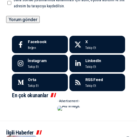
adresim bu tarayıcıya kaydedilsin.
Facebook
X
Beğen
Takip Et
İnstagram
LinkedIn
Takip Et
Takip Et
Orta
RSS Feed
Takip Et
Takip Et
En çok okunanlar
- Advertisement -
İlgili Haberler