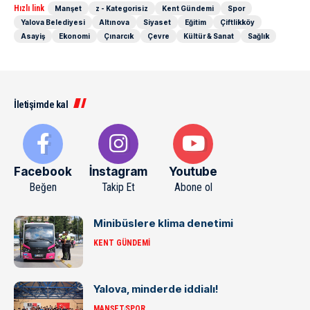
Hızlı link
Manşet
z - Kategorisiz
Kent Gündemi
Spor
Yalova Belediyesi
Altınova
Siyaset
Eğitim
Çiftlikköy
Asayiş
Ekonomi
Çınarcık
Çevre
Kültür & Sanat
Sağlık
İletişimde kal
Facebook
İnstagram
Youtube
Beğen
Takip Et
Abone ol
Minibüslere klima denetimi
KENT GÜNDEMI
Yalova, minderde iddialı!
MANŞET
SPOR