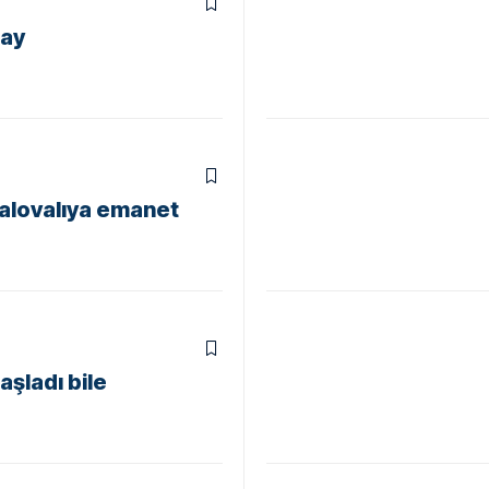
day
Yalovalıya emanet
aşladı bile