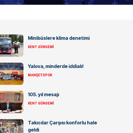
Minibüslere klima denetimi
KENT GÜNDEMI
Yalova, minderde iddialı!
MANŞET
SPOR
105. yıl mesajı
KENT GÜNDEMI
Takıcılar Çarşısı konforlu hale
geldi