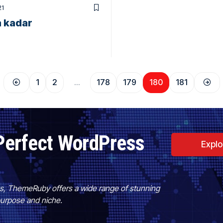
21
a kadar
1
2
…
178
179
180
181
Perfect WordPress
Expl
es, ThemeRuby offers a wide range of stunning
purpose and niche.