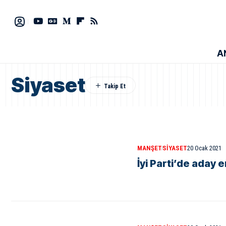
A
Siyaset
MANŞET
SIYASET
20 Ocak 2021
İyi Parti’de aday 