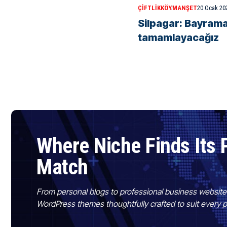
ÇIFTLIKKÖY
MANŞET
20 Ocak 20
Silpagar: Bayram
tamamlayacağız
Where Niche Finds Its 
Match
From personal blogs to professional business websit
WordPress themes thoughtfully crafted to suit every 