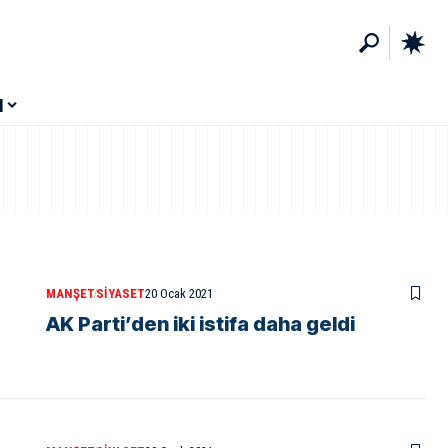
M
MANŞET
SIYASET
20 Ocak 2021
AK Parti’den iki istifa daha geldi