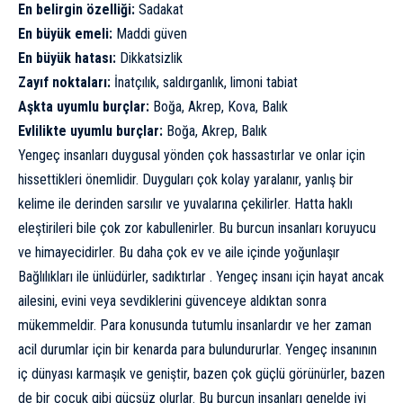
En belirgin özelliği:
Sadakat
En büyük emeli:
Maddi güven
En büyük hatası:
Dikkatsizlik
Zayıf noktaları:
İnatçılık, saldırganlık, limoni tabiat
Aşkta uyumlu burçlar:
Boğa, Akrep, Kova, Balık
Evlilikte uyumlu burçlar:
Boğa, Akrep, Balık
Yengeç insanları duygusal yönden çok hassastırlar ve onlar için
hissettikleri önemlidir. Duyguları çok kolay yaralanır, yanlış bir
kelime ile derinden sarsılır ve yuvalarına çekilirler. Hatta haklı
eleştirileri bile çok zor kabullenirler. Bu burcun insanları koruyucu
ve himayecidirler. Bu daha çok ev ve aile içinde yoğunlaşır
Bağlılıkları ile ünlüdürler, sadıktırlar . Yengeç insanı için hayat ancak
ailesini, evini veya sevdiklerini güvenceye aldıktan sonra
mükemmeldir. Para konusunda tutumlu insanlardır ve her zaman
acil durumlar için bir kenarda para bulundururlar. Yengeç insanının
iç dünyası karmaşık ve geniştir, bazen çok güçlü görünürler, bazen
de bir çocuk gibi güçsüz olurlar. Bu burcun insanları genelde iyi