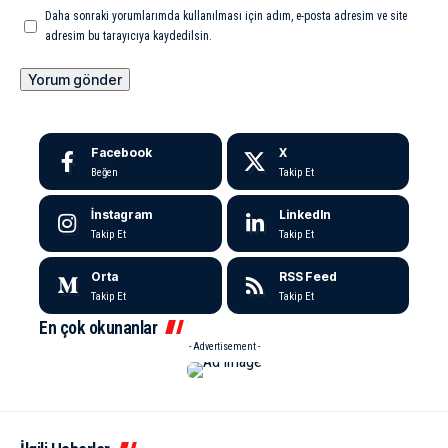
Daha sonraki yorumlarımda kullanılması için adım, e-posta adresim ve site
adresim bu tarayıcıya kaydedilsin.
Facebook
X
Beğen
Takip Et
İnstagram
LinkedIn
Takip Et
Takip Et
Orta
RSS Feed
Takip Et
Takip Et
En çok okunanlar
- Advertisement -