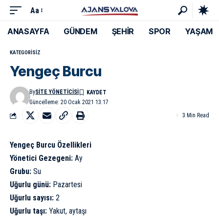
Aa
ANASAYFA
GÜNDEM
ŞEHİR
SPOR
YAŞAM
KATEGORISIZ
Yengeç Burcu
By
SITE YÖNETICISI
Güncelleme: 20 Ocak 2021 13:17
3 Min Read
Yengeç Burcu Özellikleri
Yönetici Gezegeni:
Ay
Grubu:
Su
Uğurlu günü:
Pazartesi
Uğurlu sayısı:
2
Uğurlu taşı:
Yakut, aytaşı