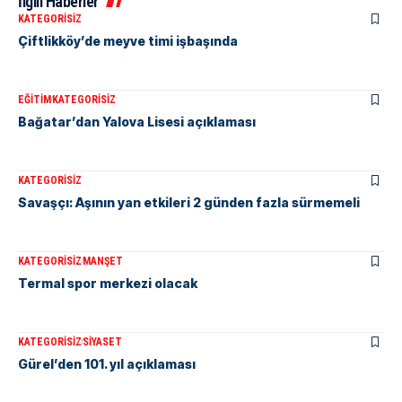
İlgili Haberler
KATEGORISIZ
Çiftlikköy’de meyve timi işbaşında
EĞITIM
KATEGORISIZ
Bağatar’dan Yalova Lisesi açıklaması
KATEGORISIZ
Savaşçı: Aşının yan etkileri 2 günden fazla sürmemeli
KATEGORISIZ
MANŞET
Termal spor merkezi olacak
KATEGORISIZ
SIYASET
Gürel’den 101. yıl açıklaması