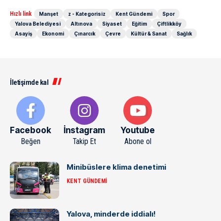
Hızlı link
Manşet
z - Kategorisiz
Kent Gündemi
Spor
Yalova Belediyesi
Altınova
Siyaset
Eğitim
Çiftlikköy
Asayiş
Ekonomi
Çınarcık
Çevre
Kültür & Sanat
Sağlık
İletişimde kal
Facebook
İnstagram
Youtube
Beğen
Takip Et
Abone ol
Minibüslere klima denetimi
KENT GÜNDEMI
Yalova, minderde iddialı!