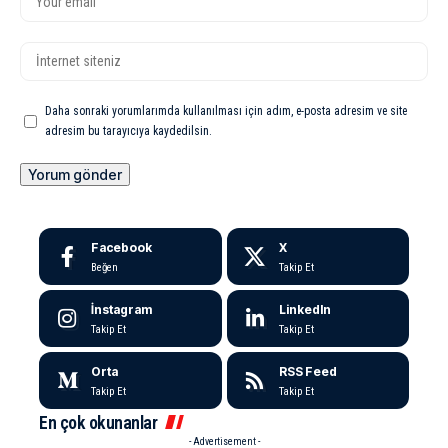
Daha sonraki yorumlarımda kullanılması için adım, e-posta adresim ve site
adresim bu tarayıcıya kaydedilsin.
Facebook
X
Beğen
Takip Et
İnstagram
LinkedIn
Takip Et
Takip Et
Orta
RSS Feed
Takip Et
Takip Et
En çok okunanlar
- Advertisement -