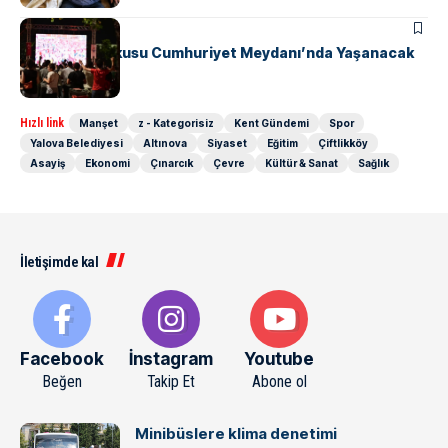
GÜNDEM
SPOR
Milli Maç Coşkusu Cumhuriyet Meydanı’nda Yaşanacak
Hızlı link
Manşet
z - Kategorisiz
Kent Gündemi
Spor
Yalova Belediyesi
Altınova
Siyaset
Eğitim
Çiftlikköy
Asayiş
Ekonomi
Çınarcık
Çevre
Kültür & Sanat
Sağlık
İletişimde kal
Facebook
İnstagram
Youtube
Beğen
Takip Et
Abone ol
Minibüslere klima denetimi