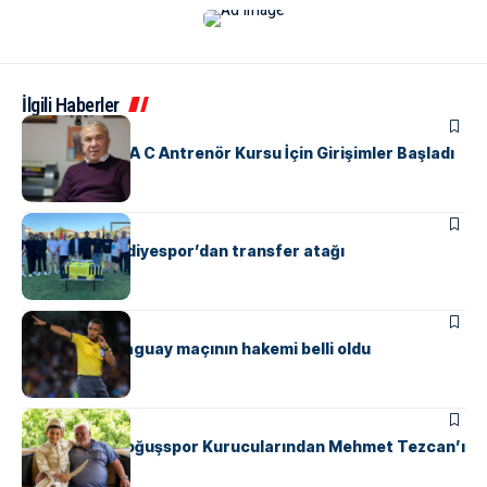
İlgili Haberler
SPOR
Yalova’da UEFA C Antrenör Kursu İçin Girişimler Başladı
ÇINARCIK
SPOR
Çınarcık Belediyespor’dan transfer atağı
SPOR
Türkiye – Paraguay maçının hakemi belli oldu
SPOR
Safranyolu Doğuşspor Kurucularından Mehmet Tezcan’ı
Unutmadı