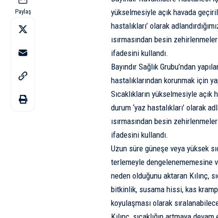
yükselmesiyle açık havada geçirile
Paylaş
hastalıkları’ olarak adlandırdığı
ısırmasından besin zehirlenmeleri
ifadesini kullandı.
Bayındır Sağlık Grubu’ndan yapıla
hastalıklarından korunmak için ya
Sıcaklıkların yükselmesiyle açık ha
durum ‘yaz hastalıkları’ olarak 
ısırmasından besin zehirlenmeleri
ifadesini kullandı.
Uzun süre güneşe veya yüksek sıc
terlemeyle dengelenememesine ve
neden olduğunu aktaran Kılınç, sıca
bitkinlik, susama hissi, kas kramp
koyulaşması olarak sıralanabileceğ
Kılınç, sıcaklığın artmaya devam e