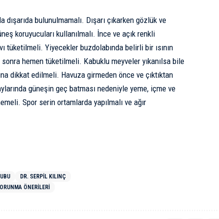
 dışarıda bulunulmamalı. Dışarı çıkarken gözlük ve
neş koruyucuları kullanılmalı. İnce ve açık renkli
vı tüketilmeli. Yiyecekler buzdolabında belirli bir ısının
en sonra hemen tüketilmeli. Kabuklu meyveler yıkanılsa bile
rına dikkat edilmeli. Havuza girmeden önce ve çıktıktan
aylarında güneşin geç batması nedeniyle yeme, içme ve
emeli. Spor serin ortamlarda yapılmalı ve ağır
RUBU
DR. SERPIL KILINÇ
ORUNMA ÖNERILERI