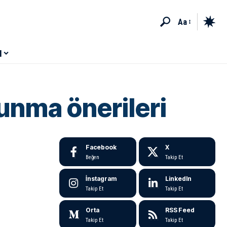
Aa
M
unma önerileri
Facebook
X
Beğen
Takip Et
İnstagram
LinkedIn
Takip Et
Takip Et
Orta
RSS Feed
Takip Et
Takip Et