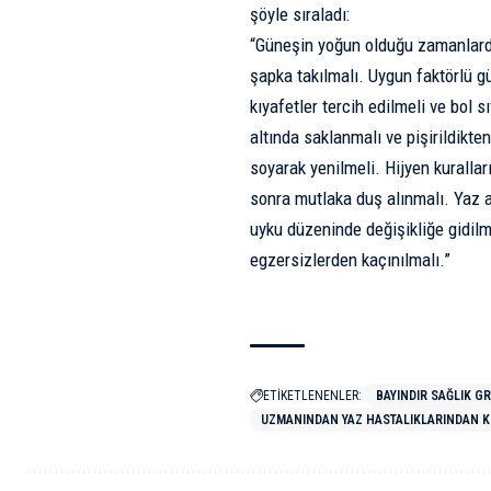
şöyle sıraladı:
“Güneşin yoğun olduğu zamanlarda
şapka takılmalı. Uygun faktörlü gü
kıyafetler tercih edilmeli ve bol sı
altında saklanmalı ve pişirildikt
soyarak yenilmeli. Hijyen kuralla
sonra mutlaka duş alınmalı. Yaz 
uyku düzeninde değişikliğe gidilm
egzersizlerden kaçınılmalı.”
ETİKETLENENLER:
BAYINDIR SAĞLIK G
UZMANINDAN YAZ HASTALIKLARINDAN K