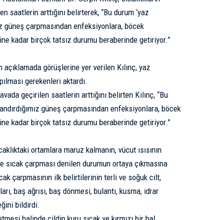
n saatlerin arttığını belirterek, “Bu durum ‘yaz
mız güneş çarpmasından enfeksiyonlara, böcek
ne kadar birçok tatsız durumu beraberinde getiriyor.”
n açıklamada görüşlerine yer verilen Kılınç, yaz
pılması gerekenleri aktardı.
vada geçirilen saatlerin arttığını belirten Kılınç, “Bu
adlandırdığımız güneş çarpmasından enfeksiyonlara, böcek
ne kadar birçok tatsız durumu beraberinde getiriyor.”
aklıktaki ortamlara maruz kalmanın, vücut ısısının
 sıcak çarpması denilen durumun ortaya çıkmasına
k çarpmasının ilk belirtilerinin terli ve soğuk cilt,
ları, baş ağrısı, baş dönmesi, bulantı, kusma, idrar
ini bildirdi.
tmesi halinde cildin kuru sıcak ve kırmızı bir hal