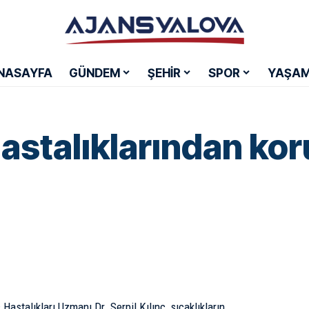
NASAYFA
GÜNDEM
ŞEHİR
SPOR
YAŞA
stalıklarından kor
Hastalıkları Uzmanı Dr. Serpil Kılınç, sıcaklıkların