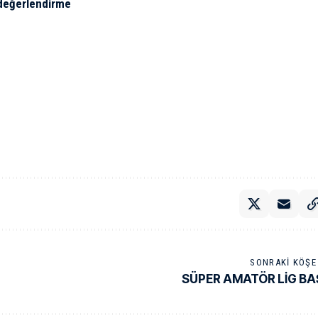
i değerlendirme
SONRAKI KÖŞE 
SÜPER AMATÖR LİG BA