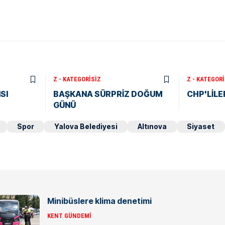
Z - KATEGORISIZ
Z - KATEGORI
SI
BAŞKANA SÜRPRİZ DOĞUM
CHP'LİLER
GÜNÜ
Spor
Yalova Belediyesi
Altınova
Siyaset
Minibüslere klima denetimi
KENT GÜNDEMI