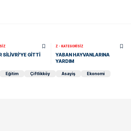
SIZ
Z - KATEGORISIZ
 SİLİVRİ'YE GİTTİ
YABAN HAYVANLARINA
YARDIM
Eğitim
Çiftlikköy
Asayiş
Ekonomi