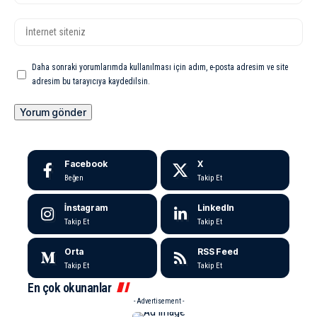
Daha sonraki yorumlarımda kullanılması için adım, e-posta adresim ve site
adresim bu tarayıcıya kaydedilsin.
Facebook
X
Beğen
Takip Et
İnstagram
LinkedIn
Takip Et
Takip Et
Orta
RSS Feed
Takip Et
Takip Et
En çok okunanlar
- Advertisement -