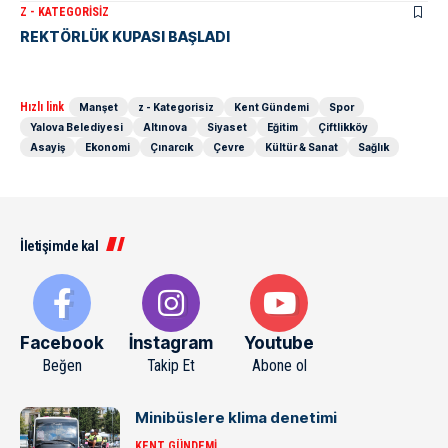
Z - KATEGORISIZ
REKTÖRLÜK KUPASI BAŞLADI
Hızlı link
Manşet
z - Kategorisiz
Kent Gündemi
Spor
Yalova Belediyesi
Altınova
Siyaset
Eğitim
Çiftlikköy
Asayiş
Ekonomi
Çınarcık
Çevre
Kültür & Sanat
Sağlık
İletişimde kal
Facebook
İnstagram
Youtube
Beğen
Takip Et
Abone ol
Minibüslere klima denetimi
KENT GÜNDEMI