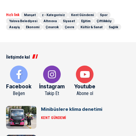
Hızlı link
Manşet
z - Kategorisiz
Kent Gündemi
Spor
Yalova Belediyesi
Altınova
Siyaset
Eğitim
Çiftlikköy
Asayiş
Ekonomi
Çınarcık
Çevre
Kültür & Sanat
Sağlık
İletişimde kal
Facebook
İnstagram
Youtube
Beğen
Takip Et
Abone ol
Minibüslere klima denetimi
KENT GÜNDEMI