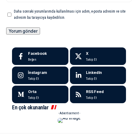
Daha sonraki yorumlarımda kullanılması için adım, e-posta adresim ve site
adresim bu tarayıcıya kaydedilsin.
Facebook
X
Beğen
Takip Et
İnstagram
LinkedIn
Takip Et
Takip Et
Orta
RSS Feed
Takip Et
Takip Et
En çok okunanlar
- Advertisement -