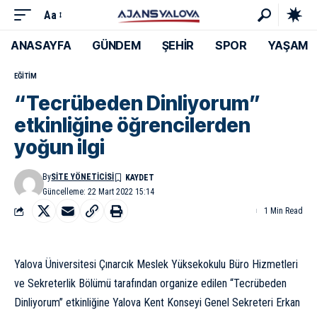
Aa
ANASAYFA
GÜNDEM
ŞEHİR
SPOR
YAŞAM
EĞITIM
“Tecrübeden Dinliyorum”
etkinliğine öğrencilerden
yoğun ilgi
By
SITE YÖNETICISI
Güncelleme: 22 Mart 2022 15:14
1 Min Read
Yalova Üniversitesi Çınarcık Meslek Yüksekokulu Büro Hizmetleri
ve Sekreterlik Bölümü tarafından organize edilen “Tecrübeden
Dinliyorum” etkinliğine Yalova Kent Konseyi Genel Sekreteri Erkan