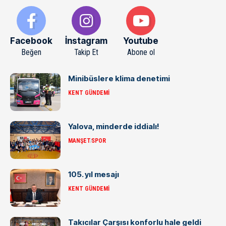
Facebook
İnstagram
Youtube
Beğen
Takip Et
Abone ol
Minibüslere klima denetimi
KENT GÜNDEMI
Yalova, minderde iddialı!
MANŞET
SPOR
105. yıl mesajı
KENT GÜNDEMI
Takıcılar Çarşısı konforlu hale geldi