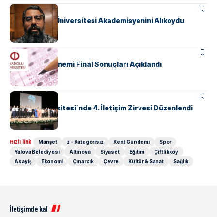
GÜNDEM
İsrail, Yalova Üniversitesi Akademisyenini Alıkoydu
EĞITIM
AÖF Bahar Dönemi Final Sonuçları Açıklandı
EĞITIM
Yalova Üniversitesi’nde 4. İletişim Zirvesi Düzenlendi
Hızlı link
Manşet
z - Kategorisiz
Kent Gündemi
Spor
Yalova Belediyesi
Altınova
Siyaset
Eğitim
Çiftlikköy
Asayiş
Ekonomi
Çınarcık
Çevre
Kültür & Sanat
Sağlık
İletişimde kal