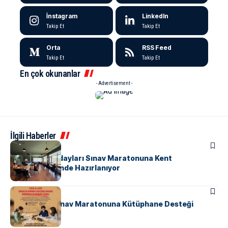
İnstagram
LinkedIn
Takip Et
Takip Et
Orta
RSS Feed
Takip Et
Takip Et
En çok okunanlar
- Advertisement -
İlgili Haberler
EĞITIM
YKS ve LGS Adayları Sınav Maratonuna Kent
Kütüphanesi’nde Hazırlanıyor
ALTINOVA
EĞITIM
Subaşı’nda Sınav Maratonuna Kütüphane Desteği