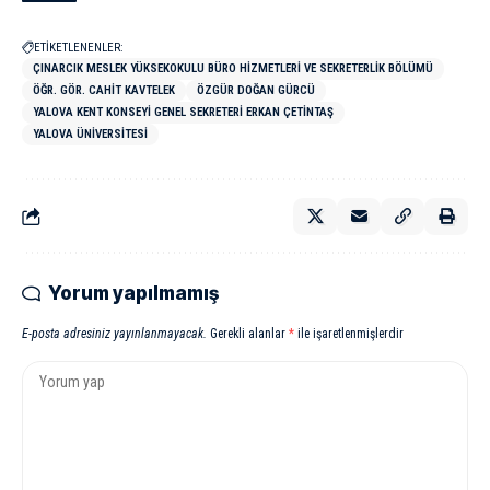
ETİKETLENENLER:
ÇINARCIK MESLEK YÜKSEKOKULU BÜRO HIZMETLERI VE SEKRETERLIK BÖLÜMÜ
ÖĞR. GÖR. CAHIT KAVTELEK
ÖZGÜR DOĞAN GÜRCÜ
YALOVA KENT KONSEYI GENEL SEKRETERI ERKAN ÇETINTAŞ
YALOVA ÜNIVERSITESI
Yorum yapılmamış
E-posta adresiniz yayınlanmayacak.
Gerekli alanlar
*
ile işaretlenmişlerdir