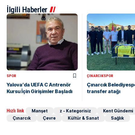
İlgili Haberler
SPOR
ÇINARCIK
SPOR
Yalova’da UEFA C Antrenör
Çınarcık Belediyesp
Kursu İçin Girişimler Başladı
transfer atağı
Hızlı link
Manşet
z - Kategorisiz
Kent Gündemi
Çınarcık
Çevre
Kültür & Sanat
Sağlık