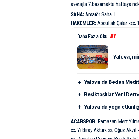
averajla 7.basamakta haftaya nok
SAHA:
Amatör Saha 1
HAKEMLER:
Abdullah Çalar xxx,
Daha Fazla Oku
Yalova, mi
Yalova’da Beden Medi
Beşiktaşlılar Yeni Der
Yalova’da yoga etkinl
ACARSPOR:
Ramazan Mert Yılmaz 
xx, Yıldıray Aktürk xx, Oğuz Akyıl
xx, Doğukan Genç xx, Burak Keleş