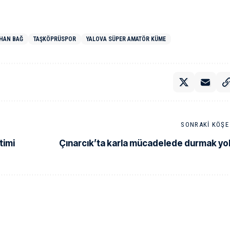
HAN BAĞ
TAŞKÖPRÜSPOR
YALOVA SÜPER AMATÖR KÜME
SONRAKI KÖŞE 
timi
Çınarcık’ta karla mücadelede durmak yo