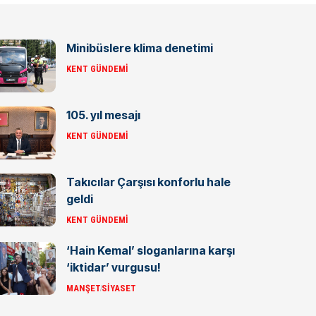
Minibüslere klima denetimi
KENT GÜNDEMI
105. yıl mesajı
KENT GÜNDEMI
Takıcılar Çarşısı konforlu hale
geldi
KENT GÜNDEMI
‘Hain Kemal’ sloganlarına karşı
‘iktidar’ vurgusu!
MANŞET
SIYASET