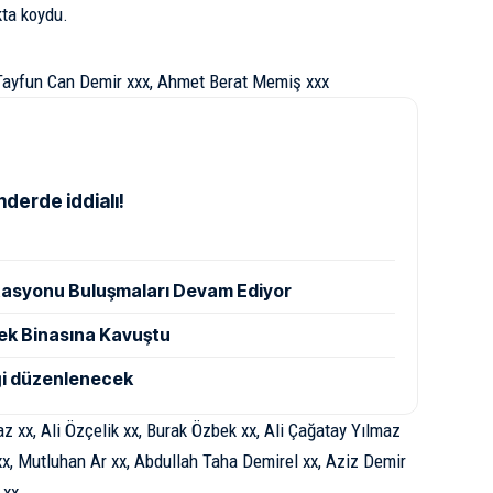
ta koydu.
 Tayfun Can Demir xxx, Ahmet Berat Memiş xxx
nderde iddialı!
tasyonu Buluşmaları Devam Ediyor
nek Binasına Kavuştu
iği düzenlenecek
xx, Ali Özçelik xx, Burak Özbek xx, Ali Çağatay Yılmaz
 xx, Mutluhan Ar xx, Abdullah Taha Demirel xx, Aziz Demir
 xx