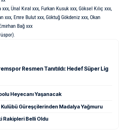
xx, Ünal Kıral xxx, Furkan Kusuk xxx, Göksel Kılıç xxx,
an xxx, Emre Bulut xxx, Göktuğ Gökdeniz xxx, Okan
 Emirhan Bağ xxx
üspor).
remspor Resmen Tanıtıldı: Hedef Süper Lig
ntbolu Heyecanı Yaşanacak
r Kulübü Güreşçilerinden Madalya Yağmuru
i Rakipleri Belli Oldu