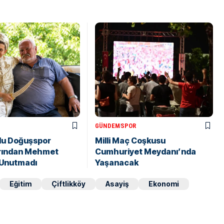
GÜNDEM
SPOR
lu Doğuşspor
Milli Maç Coşkusu
rından Mehmet
Cumhuriyet Meydanı’nda
 Unutmadı
Yaşanacak
Eğitim
Çiftlikköy
Asayiş
Ekonomi