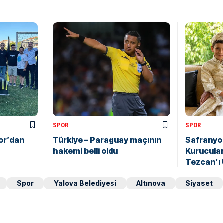
SPOR
SPOR
or’dan
Türkiye – Paraguay maçının
Safranyo
hakemi belli oldu
Kurucula
Tezcan’ı
Spor
Yalova Belediyesi
Altınova
Siyaset