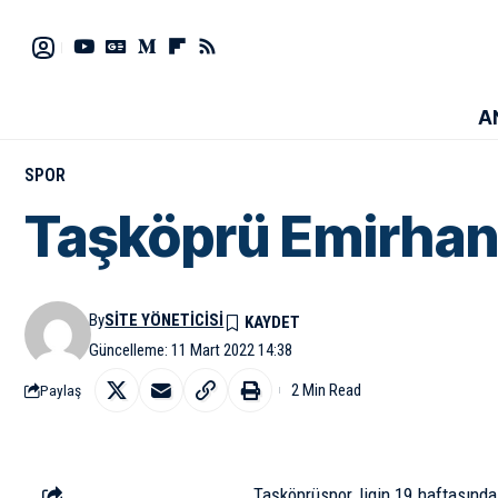
A
SPOR
Taşköprü Emirhan
By
SITE YÖNETICISI
Güncelleme: 11 Mart 2022 14:38
2 Min Read
Paylaş
Taşköprüspor, ligin 19.haftasında