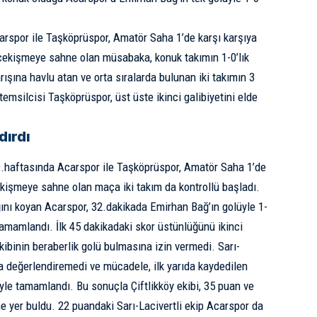
spor ile Taşköprüspor, Amatör Saha 1’de karşı karşıya
 çekişmeye sahne olan müsabaka, konuk takımın 1-0’lık
ışına havlu atan ve orta sıralarda bulunan iki takımın 3
emsilcisi Taşköprüspor, üst üste ikinci galibiyetini elde
dırdı
.haftasında Acarspor ile Taşköprüspor, Amatör Saha 1’de
çekişmeye sahne olan maça iki takım da kontrollü başladı.
ğını koyan Acarspor, 32.dakikada Emirhan Bağ’ın golüyle 1-
 tamamlandı. İlk 45 dakikadaki skor üstünlüğünü ikinci
ibinin beraberlik golü bulmasına izin vermedi. Sarı-
ı da değerlendiremedi ve mücadele, ilk yarıda kaydedilen
le tamamlandı. Bu sonuçla Çiftlikköy ekibi, 35 puan ve
e yer buldu. 22 puandaki Sarı-Lacivertli ekip Acarspor da