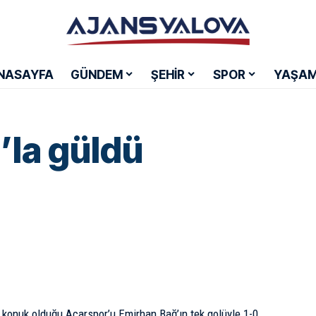
NASAYFA
GÜNDEM
ŞEHİR
SPOR
YAŞA
’la güldü
 konuk olduğu Acarspor’u Emirhan Bağ’ın tek golüyle 1-0