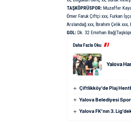
TAŞKÖPRÜSPOR:
Muzaffer Kaya x
Ömer Faruk Çiftçi xxx, Furkan İşç
Arslandağ xxx, İbrahim Çelik xxx,
GOL:
Dk. 32 Emirhan Bağ(Taşköpr
Daha Fazla Oku
Yalova Ha
Çiftlikköy’de Plaj He
Yalova Belediyesi Spo
Yalova FK’nın 3. Lig’dek