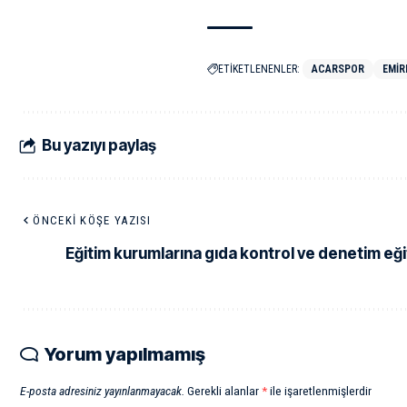
ETİKETLENENLER:
ACARSPOR
EMIR
Bu yazıyı paylaş
ÖNCEKI KÖŞE YAZISI
Eğitim kurumlarına gıda kontrol ve denetim eği
Yorum yapılmamış
E-posta adresiniz yayınlanmayacak.
Gerekli alanlar
*
ile işaretlenmişlerdir