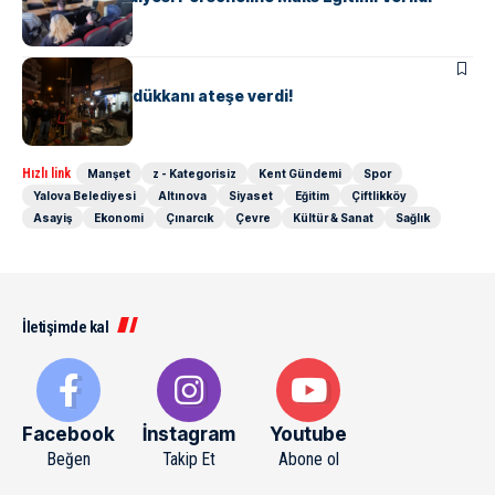
ASAYIŞ
ÇINARCIK
Ailesine kızdı, dükkanı ateşe verdi!
Hızlı link
Manşet
z - Kategorisiz
Kent Gündemi
Spor
Yalova Belediyesi
Altınova
Siyaset
Eğitim
Çiftlikköy
Asayiş
Ekonomi
Çınarcık
Çevre
Kültür & Sanat
Sağlık
İletişimde kal
Facebook
İnstagram
Youtube
Beğen
Takip Et
Abone ol