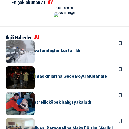
En çok okunanlar
- Advertisement -
İlgili Haberler
ASAYIŞ
ÇINARCIK
Mahsur kalan vatandaşlar kurtarıldı
ÇINARCIK
Çınarcık’ta Su Baskınlarına Gece Boyu Müdahale
ÇINARCIK
MANŞET
Balıkçılar 4 metrelik köpek balığı yakaladı
ÇINARCIK
Çınarcık Belediyesi Personeline Maks Eğitimi Verildi