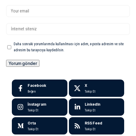
Daha sonraki yorumlarımda kullanılması için adım, e-posta adresim ve site
adresim bu tarayıcıya kaydedilsin.
Facebook
X
Beğen
Takip Et
İnstagram
LinkedIn
Takip Et
Takip Et
Orta
RSS Feed
Takip Et
Takip Et