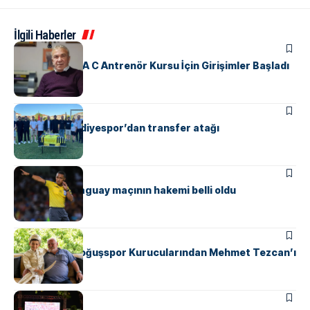
İlgili Haberler
SPOR
Yalova’da UEFA C Antrenör Kursu İçin Girişimler Başladı
ÇINARCIK
SPOR
Çınarcık Belediyespor’dan transfer atağı
SPOR
Türkiye – Paraguay maçının hakemi belli oldu
SPOR
Safranyolu Doğuşspor Kurucularından Mehmet Tezcan’ı
Unutmadı
GÜNDEM
SPOR