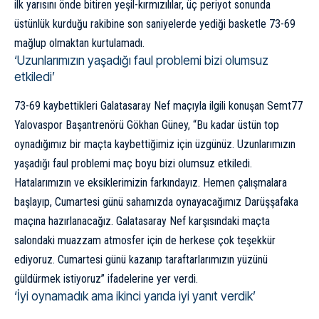
ilk yarısını önde bitiren yeşil-kırmızılılar, üç periyot sonunda
üstünlük kurduğu rakibine son saniyelerde yediği basketle 73-69
mağlup olmaktan kurtulamadı.
‘Uzunlarımızın yaşadığı faul problemi bizi olumsuz
etkiledi’
73-69 kaybettikleri Galatasaray Nef maçıyla ilgili konuşan Semt77
Yalovaspor Başantrenörü Gökhan Güney, “Bu kadar üstün top
oynadığımız bir maçta kaybettiğimiz için üzgünüz. Uzunlarımızın
yaşadığı faul problemi maç boyu bizi olumsuz etkiledi.
Hatalarımızın ve eksiklerimizin farkındayız. Hemen çalışmalara
başlayıp, Cumartesi günü sahamızda oynayacağımız Darüşşafaka
maçına hazırlanacağız. Galatasaray Nef karşısındaki maçta
salondaki muazzam atmosfer için de herkese çok teşekkür
ediyoruz. Cumartesi günü kazanıp taraftarlarımızın yüzünü
güldürmek istiyoruz” ifadelerine yer verdi.
‘İyi oynamadık ama ikinci yarıda iyi yanıt verdik’