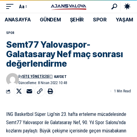
Aa
ANASAYFA
GÜNDEM
ŞEHİR
SPOR
YAŞAM
SPOR
Semt77 Yalovaspor-
Galatasaray Nef maç sonrası
değerlendirme
By
SITE YÖNETICISI
Güncelleme: 8 Nisan 2022 10:48
1 Min Read
ING Basketbol Süper Ligi’nin 23. hafta erteleme mücadelesinde
Semt77 Yalovaspor ile Galatasaray Nef, 90.
Yıl Spor Salonu’nda
kozlarını paylaştı. Büyük çekişme içerisinde geçen müsabakanın