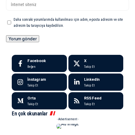
Daha sonraki yorumlarımda kullanılması için adım, e-posta adresim ve site
adresim bu tarayıcıya kaydedilsin.
Facebook
X
Beğen
Takip Et
İnstagram
LinkedIn
Takip Et
Takip Et
Orta
RSS Feed
Takip Et
Takip Et
En çok okunanlar
- Advertisement -