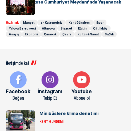
Milli Maç Coşkusu Cumhuriyet Meydanı’nda Yaşanacak
Hızlı link
Manşet
z - Kategorisiz
Kent Gündemi
Spor
Yalova Belediyesi
Altınova
Siyaset
Eğitim
Çiftlikköy
Asayiş
Ekonomi
Çınarcık
Çevre
Kültür & Sanat
Sağlık
İletişimde kal
Facebook
İnstagram
Youtube
Beğen
Takip Et
Abone ol
Minibüslere klima denetimi
KENT GÜNDEMI