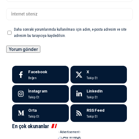
Daha sonraki yorumlarımda kullanılması için adım, e-posta adresim ve site
adresim bu tarayıcıya kaydedilsin.
Facebook
X
Beğen
Takip Et
İnstagram
LinkedIn
Takip Et
Takip Et
Orta
RSS Feed
Takip Et
Takip Et
En çok okunanlar
- Advertisement -