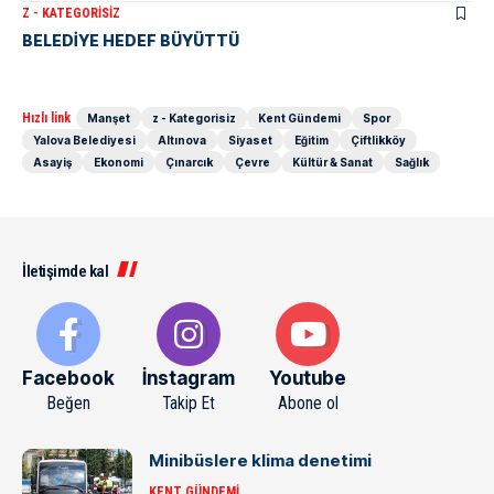
Z - KATEGORISIZ
BELEDİYE HEDEF BÜYÜTTÜ
Hızlı link
Manşet
z - Kategorisiz
Kent Gündemi
Spor
Yalova Belediyesi
Altınova
Siyaset
Eğitim
Çiftlikköy
Asayiş
Ekonomi
Çınarcık
Çevre
Kültür & Sanat
Sağlık
İletişimde kal
Facebook
İnstagram
Youtube
Beğen
Takip Et
Abone ol
Minibüslere klima denetimi
KENT GÜNDEMI