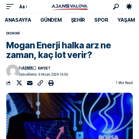
Aa
ANASAYFA
GÜNDEM
ŞEHİR
SPOR
YAŞAM
EKONOMI
Mogan Enerji halka arz ne
zaman, kaç lot verir?
By
ADMIN
Güncelleme: 6 Nisan 2024 16:56
1 Min Read