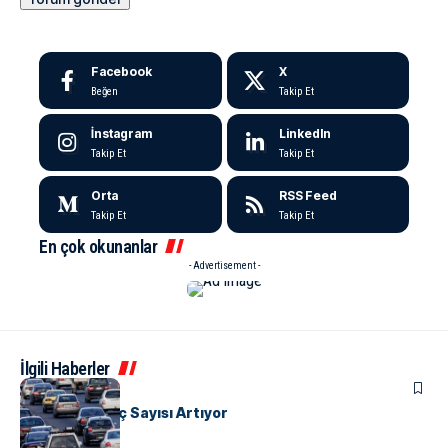
Facebook
X
Beğen
Takip Et
İnstagram
LinkedIn
Takip Et
Takip Et
Orta
RSS Feed
Takip Et
Takip Et
En çok okunanlar
- Advertisement -
İlgili Haberler
EKONOMI
Yalova’da Araç Sayısı Artıyor