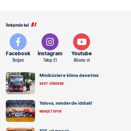
İletişimde kal
Facebook
İnstagram
Youtube
Beğen
Takip Et
Abone ol
Minibüslere klima denetimi
KENT GÜNDEMI
Yalova, minderde iddialı!
MANŞET
SPOR
105. yıl mesajı