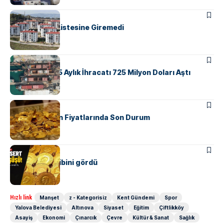
EKONOMI
Yalova, TOKİ Listesine Giremedi
EKONOMI
Yalova’nın İlk 5 Aylık İhracatı 725 Milyon Doları Aştı
EKONOMI
Yalova’da Altın Fiyatlarında Son Durum
EKONOMI
Altın iki ayın dibini gördü
Hızlı link
Manşet
z - Kategorisiz
Kent Gündemi
Spor
Yalova Belediyesi
Altınova
Siyaset
Eğitim
Çiftlikköy
Asayiş
Ekonomi
Çınarcık
Çevre
Kültür & Sanat
Sağlık