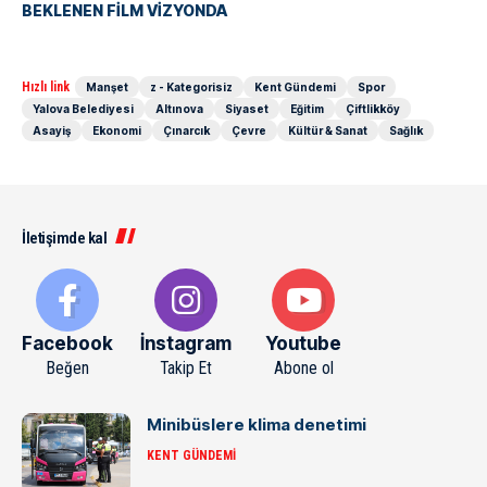
BEKLENEN FİLM VİZYONDA
Hızlı link
Manşet
z - Kategorisiz
Kent Gündemi
Spor
Yalova Belediyesi
Altınova
Siyaset
Eğitim
Çiftlikköy
Asayiş
Ekonomi
Çınarcık
Çevre
Kültür & Sanat
Sağlık
İletişimde kal
Facebook
İnstagram
Youtube
Beğen
Takip Et
Abone ol
Minibüslere klima denetimi
KENT GÜNDEMI