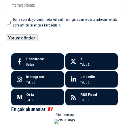
Daha sonraki yorumlarımda kullanılması için adım, e-posta adresim ve site
adresim bu tarayıcıya kaydedilsin.
Facebook
X
Beğen
Takip Et
İnstagram
LinkedIn
Takip Et
Takip Et
Orta
RSS Feed
Takip Et
Takip Et
En çok okunanlar
- Advertisement -