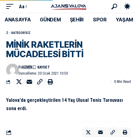
Aa
ANASAYFA
GÜNDEM
ŞEHİR
SPOR
YAŞAM
Z - KATEGORISIZ
MİNİK RAKETLERİN
MÜCADELESİ BİTTİ
By
ADMIN
Güncelleme: 20 Ocak 2021 10:50
0 Min Read
Yalova'da gerçekleştirilen 14 Yaş Ulusal Tenis Turnuvası
sona erdi.