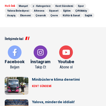
Hızlı link
Manşet
z - Kategorisiz
Kent Gündemi
Spor
Yalova Belediyesi
Altınova
Siyaset
Eğitim
Çiftlikköy
Asayiş
Ekonomi
Çınarcık
Çevre
Kültür & Sanat
Sağlık
İletişimde kal
Facebook
İnstagram
Youtube
Beğen
Takip Et
Abone ol
Minibüslere klima denetimi
KENT GÜNDEMI
Yalova, minderde iddialı!