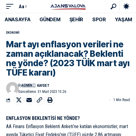
Aa
ANASAYFA
GÜNDEM
ŞEHİR
SPOR
YAŞAM
EKONOMI
Mart ayı enflasyon verileri ne
zaman açıklanacak? Beklenti
ne yönde? (2023 TÜİK mart ayı
TÜFE kararı)
By
ADMIN
Güncelleme: 31 Mart 2023 15:26
1 Min Read
ENFLASYON BEKLENTİSİ NE YÖNDE?
AA Finans Enflasyon Beklenti Anketi’ne katılan ekonomistler, mart
ayında Tüketici Fiyat Endeksi’nin (TÜFE) yüzde 2,86 artmasını