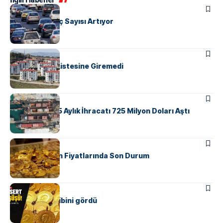
EKONOMI
Yalova’da Araç Sayısı Artıyor
EKONOMI
Yalova, TOKİ Listesine Giremedi
EKONOMI
Yalova’nın İlk 5 Aylık İhracatı 725 Milyon Doları Aştı
EKONOMI
Yalova’da Altın Fiyatlarında Son Durum
EKONOMI
Altın iki ayın dibini gördü