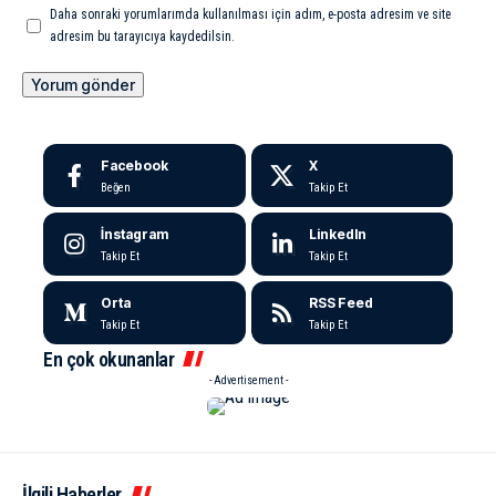
Daha sonraki yorumlarımda kullanılması için adım, e-posta adresim ve site
adresim bu tarayıcıya kaydedilsin.
Facebook
X
Beğen
Takip Et
İnstagram
LinkedIn
Takip Et
Takip Et
Orta
RSS Feed
Takip Et
Takip Et
En çok okunanlar
- Advertisement -
İlgili Haberler