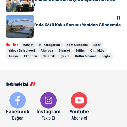
bir araya geldi
KENT GÜNDEMI
Safran Deresi’nde Kötü Koku Sorunu Yeniden Gündemde
Hızlı link
Manşet
z - Kategorisiz
Kent Gündemi
Spor
Yalova Belediyesi
Altınova
Siyaset
Eğitim
Çiftlikköy
Asayiş
Ekonomi
Çınarcık
Çevre
Kültür & Sanat
Sağlık
İletişimde kal
Facebook
İnstagram
Youtube
Beğen
Takip Et
Abone ol