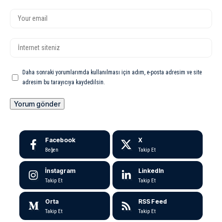
Daha sonraki yorumlarımda kullanılması için adım, e-posta adresim ve site
adresim bu tarayıcıya kaydedilsin.
Facebook
X
Beğen
Takip Et
İnstagram
LinkedIn
Takip Et
Takip Et
Orta
RSS Feed
Takip Et
Takip Et