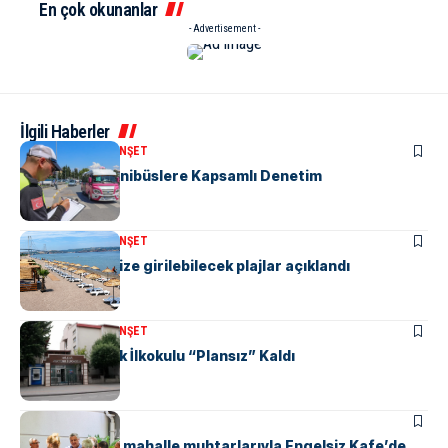
En çok okunanlar
- Advertisement -
İlgili Haberler
KENT GÜNDEMI
MANŞET
“M” Plakalı Minibüslere Kapsamlı Denetim
KENT GÜNDEMI
MANŞET
Yalova’da denize girilebilecek plajlar açıklandı
KENT GÜNDEMI
MANŞET
Yalova Atatürk İlkokulu “Plansız” Kaldı
KENT GÜNDEMI
Başkan Gürel, mahalle muhtarlarıyla Engelsiz Kafe’de