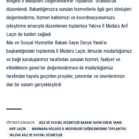
Bölgesi İl Müdürleri Değerlendirme Toplantısı” İstanbul’da
düzenlendi. Bakanlığımızca sunulan hizmetlerle ilgili geri dönüşleri
değerlendirme, hizmet kalitemizi ve koordinasyonumuzu
iyileştirme amacıyla düzenlenen toplantıya Yalova İl Müdürü Arif
Laçin de katılım sağladı.
Aile ve Sosyal Hizmetler Bakanı Sayın Derya Yanık’ın
başkanlığındaki toplantıda İl Müdürü Laçin, ilimizde müdürlüğümüz
ve bağlı kuruluşlarımız tarafından sunulan hizmet, faaliyet ve
etkinliklerin genel bir değerlendirmesi ile müdürlüğümüz
tarafından hayata geçirilen projeler, yatırımlar ve önerilerimize
dair bir sunum gerçekleştirdi.
ETİKETLENENLER:
AILE VE SOSYAL HIZMETLER BAKANI SAYIN DERYA YANIK
ARIF LAÇIN
MARMARA BÖLGESI İL MÜDÜRLERI DEĞERLENDIRME TOPLANTISI
YALOVA AILE VE SOSYAL HIZMETLER