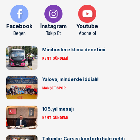
Facebook
İnstagram
Youtube
Beğen
Takip Et
Abone ol
Minibüslere klima denetimi
KENT GÜNDEMI
Yalova, minderde iddialı!
MANŞET
SPOR
105. yıl mesajı
KENT GÜNDEMI
Takıcılar Çarşısı konforlu hale geldi