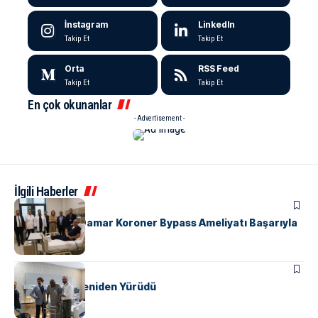
İnstagram
LinkedIn
Takip Et
Takip Et
Orta
RSS Feed
Takip Et
Takip Et
En çok okunanlar
- Advertisement -
İlgili Haberler
SAĞLIK
Yalova’da İlk Damar Koroner Bypass Ameliyatı Başarıyla
Gerçekleşti
SAĞLIK
Yıllar Sonra Yeniden Yürüdü