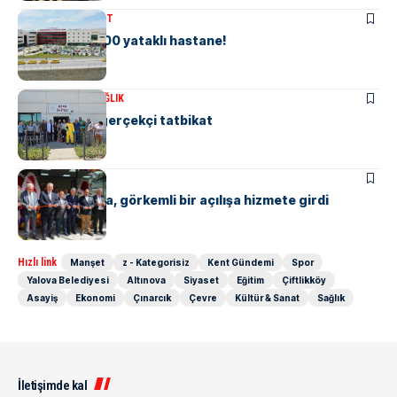
ÇIFTLIKKÖY
MANŞET
Çiftlikköy’e 600 yataklı hastane!
KENT GÜNDEMI
SAĞLIK
Hastaneden gerçekçi tatbikat
EKONOMI
MANŞET
Datalab Yalova, görkemli bir açılışa hizmete girdi
Hızlı link
Manşet
z - Kategorisiz
Kent Gündemi
Spor
Yalova Belediyesi
Altınova
Siyaset
Eğitim
Çiftlikköy
Asayiş
Ekonomi
Çınarcık
Çevre
Kültür & Sanat
Sağlık
İletişimde kal