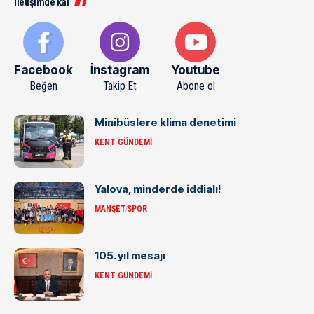
İletişimde kal
Facebook
İnstagram
Youtube
Beğen
Takip Et
Abone ol
Minibüslere klima denetimi
KENT GÜNDEMI
Yalova, minderde iddialı!
MANŞET
SPOR
105. yıl mesajı
KENT GÜNDEMI