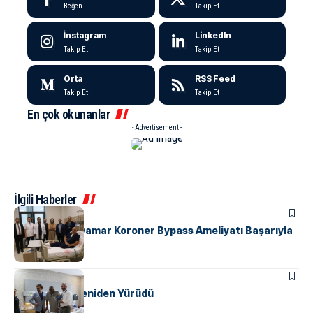
Beğen
Takip Et
İnstagram
LinkedIn
Takip Et
Takip Et
Orta
RSS Feed
Takip Et
Takip Et
En çok okunanlar
- Advertisement -
İlgili Haberler
SAĞLIK
Yalova’da İlk Damar Koroner Bypass Ameliyatı Başarıyla
Gerçekleşti
SAĞLIK
Yıllar Sonra Yeniden Yürüdü