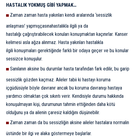
HASTALIK YOKMUŞ GİBİ YAPMAK…
Zaman zaman hasta yakınları kendi
aralarında ‘sessizlik
anlaşması’ yapmışçasına
hastalıkla ilgili ya da
hastalığı
çağrıştırabilecek konuları konuşmaktan
kaçınırlar. Kanser
kelimesi asla ağza
alınmaz. Hasta yakınları hastalıkla
ilgili
konuşmaları gerektiğinde farklı bir odaya
geçer ve bu konular
sessizce konuşulur.
Sanılanın aksine bu durumlar hasta
tarafından fark edilir, bu garip
sessizlik
gözden kaçmaz. Aileler tabii ki hastayı
koruma
içgüdüsüyle böyle davranır
ancak bu koruma davranışı hastaya
yardımcı
olmaktan çok sıkıntı verir. Kendisiyle
durumu hakkında
konuşulmayan
kişi, durumunun tahmin ettiğinden daha
kötü
olduğunu ya da ailenin çaresiz kaldığını
düşünebilir.
Zaman zaman da bu sessizliğin
aksine aileler hastalara normalin
üstünde
bir ilgi ve alaka göstermeye başlarlar.