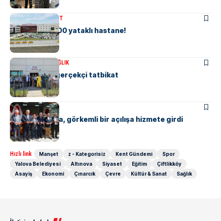
ÇIFTLIKKÖY
MANŞET
Çiftlikköy’e 600 yataklı hastane!
KENT GÜNDEMI
SAĞLIK
Hastaneden gerçekçi tatbikat
EKONOMI
MANŞET
Datalab Yalova, görkemli bir açılışa hizmete girdi
Hızlı link
Manşet
z - Kategorisiz
Kent Gündemi
Spor
Yalova Belediyesi
Altınova
Siyaset
Eğitim
Çiftlikköy
Asayiş
Ekonomi
Çınarcık
Çevre
Kültür & Sanat
Sağlık