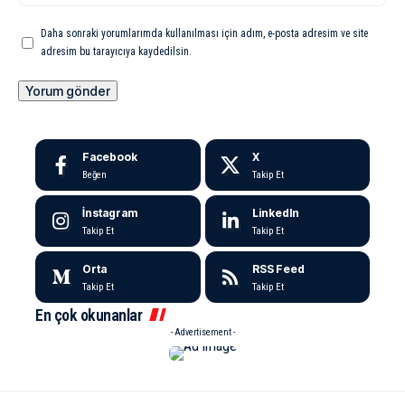
Daha sonraki yorumlarımda kullanılması için adım, e-posta adresim ve site
adresim bu tarayıcıya kaydedilsin.
Facebook
X
Beğen
Takip Et
İnstagram
LinkedIn
Takip Et
Takip Et
Orta
RSS Feed
Takip Et
Takip Et
En çok okunanlar
- Advertisement -