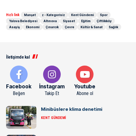
Hızlı link
Manşet
z - Kategorisiz
Kent Gündemi
Spor
Yalova Belediyesi
Altınova
Siyaset
Eğitim
Çiftlikköy
Asayiş
Ekonomi
Çınarcık
Çevre
Kültür & Sanat
Sağlık
İletişimde kal
Facebook
İnstagram
Youtube
Beğen
Takip Et
Abone ol
Minibüslere klima denetimi
KENT GÜNDEMI