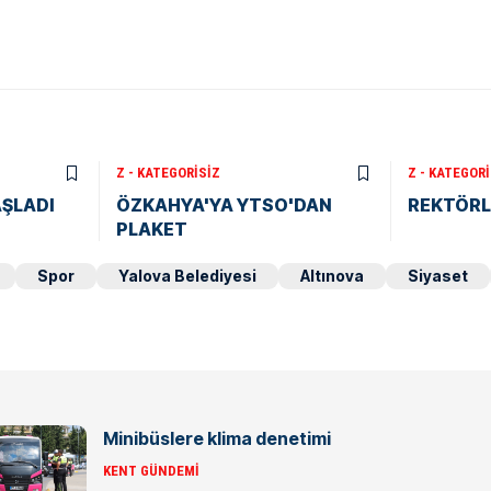
Z - KATEGORISIZ
Z - KATEGORI
AŞLADI
ÖZKAHYA'YA YTSO'DAN
REKTÖRL
PLAKET
Spor
Yalova Belediyesi
Altınova
Siyaset
Minibüslere klima denetimi
KENT GÜNDEMI