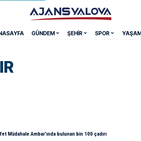
NASAYFA
GÜNDEM
ŞEHİR
SPOR
YAŞA
IR
 Afet Müdahale Ambar'ında bulunan bin 100 çadırı