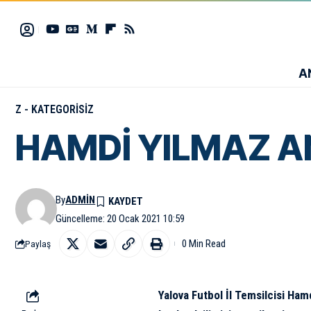
A
Z - KATEGORISIZ
HAMDİ YILMAZ A
By
ADMIN
Güncelleme: 20 Ocak 2021 10:59
0 Min Read
Paylaş
Yalova Futbol İl Temsilcisi Ham