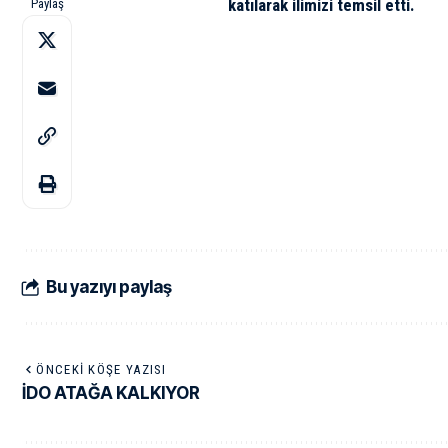
katılarak ilimizi temsil etti.
Paylaş
Bu yazıyı paylaş
ÖNCEKI KÖŞE YAZISI
İDO ATAĞA KALKIYOR