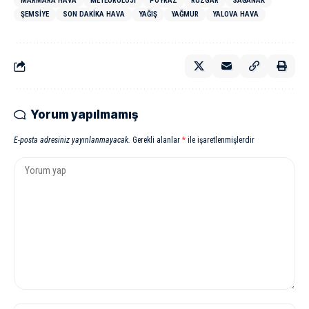
MARMARA HAVA
METEOROLOJI
POYRAZ
RÜZGAR
SAĞANAK
ŞEMSIYE
SON DAKIKA HAVA
YAĞIŞ
YAĞMUR
YALOVA HAVA
Yorum yapılmamış
E-posta adresiniz yayınlanmayacak.
Gerekli alanlar
*
ile işaretlenmişlerdir