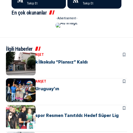
Takip Et
Takip Et
En çok okunanlar
- Advertisement -
İlgili Haberler
KENT GÜNDEMI
MANŞET
Yalova Atatürk İlkokulu “Plansız” Kaldı
KÜLTÜR & SANAT
MANŞET
Altın Karanfil Uruguay’ın
MANŞET
SPOR
Yalova Haremspor Resmen Tanıtıldı: Hedef Süper Lig