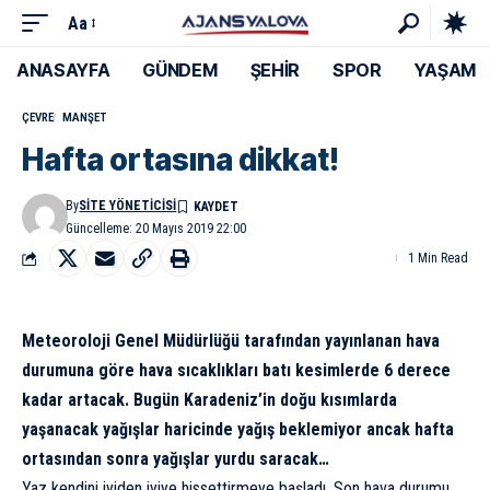
Aa
ANASAYFA
GÜNDEM
ŞEHİR
SPOR
YAŞAM
ÇEVRE
MANŞET
Hafta ortasına dikkat!
By
SITE YÖNETICISI
Güncelleme: 20 Mayıs 2019 22:00
1 Min Read
Meteoroloji Genel Müdürlüğü tarafından yayınlanan hava
durumuna göre hava sıcaklıkları batı kesimlerde 6 derece
kadar artacak. Bugün Karadeniz’in doğu kısımlarda
yaşanacak yağışlar haricinde yağış beklemiyor ancak hafta
ortasından sonra yağışlar yurdu saracak…
Yaz kendini iyiden iyiye hissettirmeye başladı. Son hava durumu