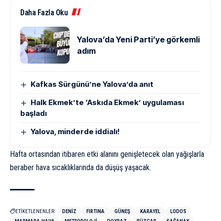
Daha Fazla Oku
Yalova’da Yeni Parti’ye görkemli
adım
Kafkas Sürgünü’ne Yalova’da anıt
Halk Ekmek’te ‘Askıda Ekmek’ uygulaması
başladı
Yalova, minderde iddialı!
Hafta ortasından itibaren etki alanını genişletecek olan yağışlarla
beraber hava sıcaklıklarında da düşüş yaşacak.
ETİKETLENENLER:
DENIZ
FIRTINA
GÜNEŞ
KARAYEL
LODOS