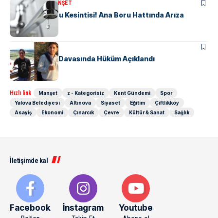
KENT GÜNDEMI
MANŞET
6 Mahallede Su Kesintisi! Ana Boru Hattında Arıza
ASAYIŞ
MANŞET
8 Yıllık Kerem Davasında Hüküm Açıklandı
Hızlı link
Manşet
z - Kategorisiz
Kent Gündemi
Spor
Yalova Belediyesi
Altınova
Siyaset
Eğitim
Çiftlikköy
Asayiş
Ekonomi
Çınarcık
Çevre
Kültür & Sanat
Sağlık
İletişimde kal
Facebook
İnstagram
Youtube