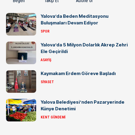
Beğen
Takip Et
Abone ol
Yalova’da Beden Meditasyonu
Buluşmaları Devam Ediyor
SPOR
Yalova’da 5 Milyon Dolarlık Akrep Zehri
Ele Geçirildi
ASAYIŞ
Kaymakam Erdem Göreve Başladı
SIYASET
Yalova Belediyesi’nden Pazaryerinde
Künye Denetimi
KENT GÜNDEMI