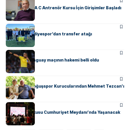
SPOR
Yalova’da UEFA C Antrenör Kursu İçin Girişimler Başladı
ÇINARCIK
SPOR
Çınarcık Belediyespor’dan transfer atağı
SPOR
Türkiye – Paraguay maçının hakemi belli oldu
SPOR
Safranyolu Doğuşspor Kurucularından Mehmet Tezcan’ı
Unutmadı
GÜNDEM
SPOR
Milli Maç Coşkusu Cumhuriyet Meydanı’nda Yaşanacak