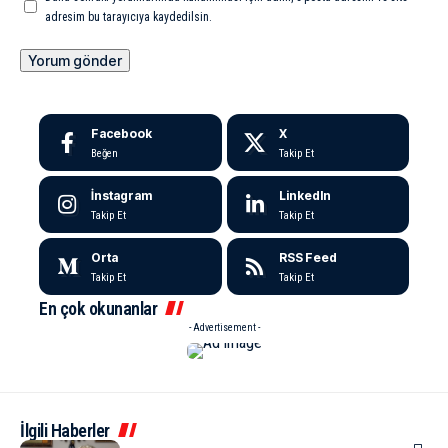
adresim bu tarayıcıya kaydedilsin.
Facebook
X
Beğen
Takip Et
İnstagram
LinkedIn
Takip Et
Takip Et
Orta
RSS Feed
Takip Et
Takip Et
En çok okunanlar
- Advertisement -
İlgili Haberler