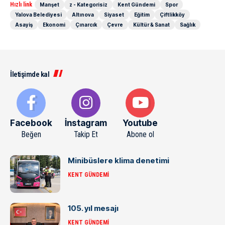
Hızlı link
Manşet
z - Kategorisiz
Kent Gündemi
Spor
Yalova Belediyesi
Altınova
Siyaset
Eğitim
Çiftlikköy
Asayiş
Ekonomi
Çınarcık
Çevre
Kültür & Sanat
Sağlık
İletişimde kal
Facebook
İnstagram
Youtube
Beğen
Takip Et
Abone ol
Minibüslere klima denetimi
KENT GÜNDEMI
105. yıl mesajı
KENT GÜNDEMI