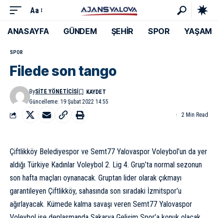
Aa
ANASAYFA
GÜNDEM
ŞEHİR
SPOR
YAŞAM
SPOR
Filede son tango
By
SITE YÖNETICISI
Güncelleme: 19 Şubat 2022 14:55
2 Min Read
Çiftlikköy Belediyespor ve Semt77 Yalovaspor Voleybol’un da yer
aldığı Türkiye Kadınlar Voleybol 2. Lig 4. Grup’ta normal sezonun
son hafta maçları oynanacak. Gruptan lider olarak çıkmayı
garantileyen Çiftlikköy, sahasında son sıradaki İzmitspor’u
ağırlayacak. Kümede kalma savaşı veren Semt77 Yalovaspor
Voleybol ise deplasmanda Sakarya Gelişim Spor’a konuk olacak.