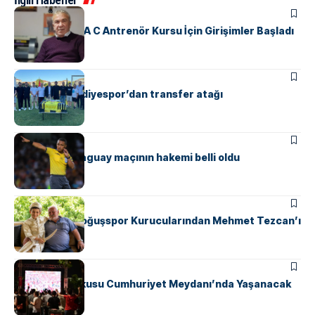
SPOR
Yalova’da UEFA C Antrenör Kursu İçin Girişimler Başladı
ÇINARCIK
SPOR
Çınarcık Belediyespor’dan transfer atağı
SPOR
Türkiye – Paraguay maçının hakemi belli oldu
SPOR
Safranyolu Doğuşspor Kurucularından Mehmet Tezcan’ı
Unutmadı
GÜNDEM
SPOR
Milli Maç Coşkusu Cumhuriyet Meydanı’nda Yaşanacak