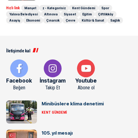
Hızlı link
Manşet
z - Kategorisiz
Kent Gündemi
Spor
Yalova Belediyesi
Altınova
Siyaset
Eğitim
Çiftlikköy
Asayiş
Ekonomi
Çınarcık
Çevre
Kültür & Sanat
Sağlık
İletişimde kal
Facebook
İnstagram
Youtube
Beğen
Takip Et
Abone ol
Minibüslere klima denetimi
KENT GÜNDEMI
105. yıl mesajı