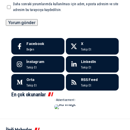
Daha sonraki yorumlarımda kullanılması için adım, e-posta adresim ve site
adresim bu tarayıcıya kaydedilsin.
Facebook
X
Beğen
Takip Et
İnstagram
LinkedIn
Takip Et
Takip Et
Orta
RSS Feed
Takip Et
Takip Et
En çok okunanlar
- Advertisement -
İlgili Haberler