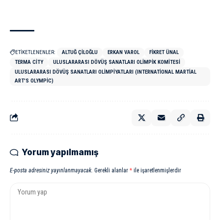
ETİKETLENENLER:
ALTUĞ ÇILOĞLU
ERKAN VAROL
FIKRET ÜNAL
TERMA CITY
ULUSLARARASI DÖVÜŞ SANATLARI OLIMPIK KOMITESI
ULUSLARARASI DÖVÜŞ SANATLARI OLIMPIYATLARI (INTERNATIONAL MARTIAL
ART'S OLYMPIC)
Yorum yapılmamış
E-posta adresiniz yayınlanmayacak.
Gerekli alanlar
*
ile işaretlenmişlerdir