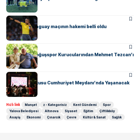
SPOR
Türkiye – Paraguay maçının hakemi belli oldu
SPOR
Safranyolu Doğuşspor Kurucularından Mehmet Tezcan’ı
Unutmadı
GÜNDEM
SPOR
Milli Maç Coşkusu Cumhuriyet Meydanı’nda Yaşanacak
Hızlı link
Manşet
z - Kategorisiz
Kent Gündemi
Spor
Yalova Belediyesi
Altınova
Siyaset
Eğitim
Çiftlikköy
Asayiş
Ekonomi
Çınarcık
Çevre
Kültür & Sanat
Sağlık