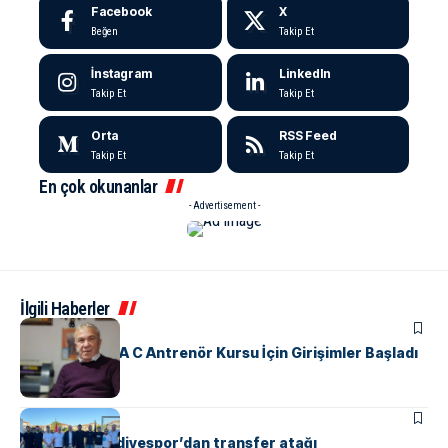
Facebook
X
Beğen
Takip Et
İnstagram
LinkedIn
Takip Et
Takip Et
Orta
RSS Feed
Takip Et
Takip Et
En çok okunanlar
- Advertisement -
İlgili Haberler
SPOR
Yalova’da UEFA C Antrenör Kursu İçin Girişimler Başladı
ÇINARCIK
SPOR
Çınarcık Belediyespor’dan transfer atağı