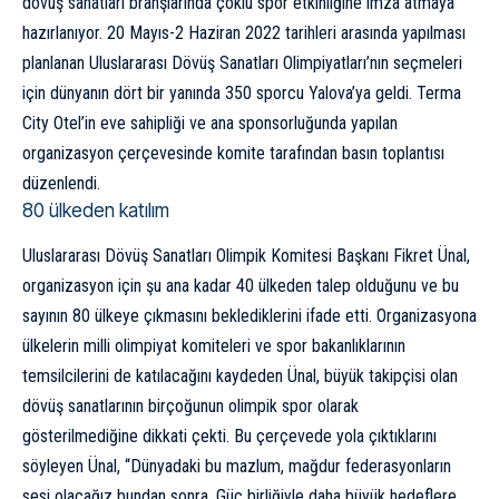
dövüş sanatları branşlarında çoklu spor etkinliğine imza atmaya
hazırlanıyor. 20 Mayıs-2 Haziran 2022 tarihleri arasında yapılması
planlanan Uluslararası Dövüş Sanatları Olimpiyatları’nın seçmeleri
için dünyanın dört bir yanında 350 sporcu Yalova’ya geldi. Terma
City Otel’in eve sahipliği ve ana sponsorluğunda yapılan
organizasyon çerçevesinde komite tarafından basın toplantısı
düzenlendi.
80 ülkeden katılım
Uluslararası Dövüş Sanatları Olimpik Komitesi Başkanı Fikret Ünal,
organizasyon için şu ana kadar 40 ülkeden talep olduğunu ve bu
sayının 80 ülkeye çıkmasını beklediklerini ifade etti. Organizasyona
ülkelerin milli olimpiyat komiteleri ve spor bakanlıklarının
temsilcilerini de katılacağını kaydeden Ünal, büyük takipçisi olan
dövüş sanatlarının birçoğunun olimpik spor olarak
gösterilmediğine dikkati çekti. Bu çerçevede yola çıktıklarını
söyleyen Ünal, “Dünyadaki bu mazlum, mağdur federasyonların
sesi olacağız bundan sonra. Güç birliğiyle daha büyük hedeflere