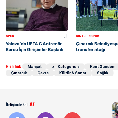
SPOR
ÇINARCIK
SPOR
Yalova’da UEFA C Antrenör
Çınarcık Belediyesp
Kursu İçin Girişimler Başladı
transfer atağı
Hızlı link
Manşet
z - Kategorisiz
Kent Gündemi
Çınarcık
Çevre
Kültür & Sanat
Sağlık
İletişimde kal