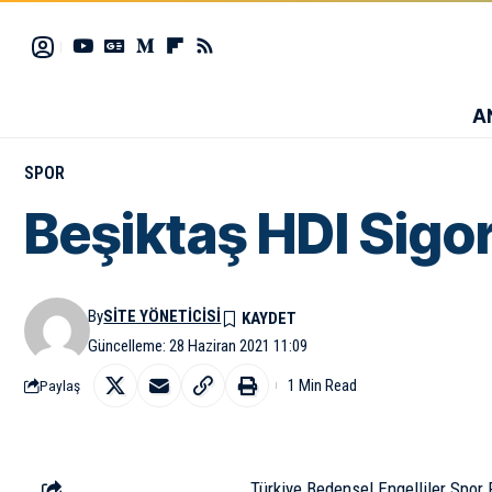
A
SPOR
Beşiktaş HDI Sigor
By
SITE YÖNETICISI
Güncelleme: 28 Haziran 2021 11:09
1 Min Read
Paylaş
Türkiye Bedensel Engelliler Spor