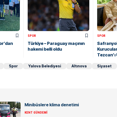
SPOR
SPOR
or’dan
Türkiye – Paraguay maçının
Safranyo
hakemi belli oldu
Kurucula
Tezcan’ı
Spor
Yalova Belediyesi
Altınova
Siyaset
Minibüslere klima denetimi
KENT GÜNDEMI