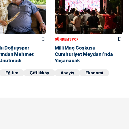
GÜNDEM
SPOR
lu Doğuşspor
Milli Maç Coşkusu
rından Mehmet
Cumhuriyet Meydanı’nda
 Unutmadı
Yaşanacak
Eğitim
Çiftlikköy
Asayiş
Ekonomi