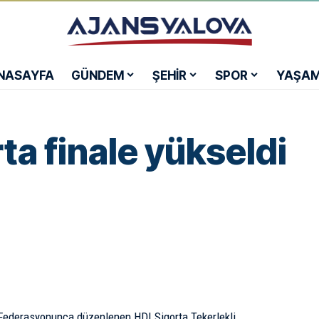
NASAYFA
GÜNDEM
ŞEHİR
SPOR
YAŞA
ta finale yükseldi
 Federasyonunca düzenlenen HDI Sigorta Tekerlekli