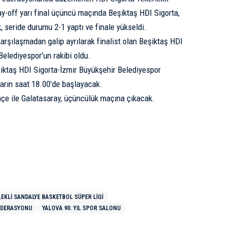
y-off yarı final üçüncü maçında Beşiktaş HDI Sigorta,
 seride durumu 2-1 yaptı ve finale yükseldi.
karşılaşmadan galip ayrılarak finalist olan Beşiktaş HDI
Belediyespor’un rakibi oldu.
ktaş HDI Sigorta-İzmir Büyükşehir Belediyespor
yarın saat 18.00’de başlayacak.
çe ile Galatasaray, üçüncülük maçına çıkacak.
LEKLI SANDALYE BASKETBOL SÜPER LIGI
FEDERASYONU
YALOVA 90. YIL SPOR SALONU