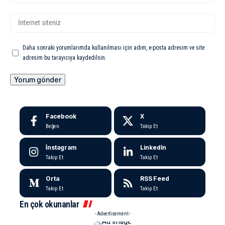
Daha sonraki yorumlarımda kullanılması için adım, e-posta adresim ve site
adresim bu tarayıcıya kaydedilsin.
Facebook
X
Beğen
Takip Et
İnstagram
LinkedIn
Takip Et
Takip Et
Orta
RSS Feed
Takip Et
Takip Et
En çok okunanlar
- Advertisement -