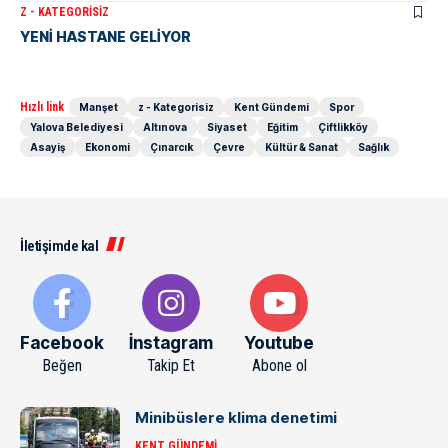
Z - KATEGORISIZ
YENİ HASTANE GELİYOR
Hızlı link
Manşet
z - Kategorisiz
Kent Gündemi
Spor
Yalova Belediyesi
Altınova
Siyaset
Eğitim
Çiftlikköy
Asayiş
Ekonomi
Çınarcık
Çevre
Kültür & Sanat
Sağlık
İletişimde kal
Facebook
İnstagram
Youtube
Beğen
Takip Et
Abone ol
Minibüslere klima denetimi
KENT GÜNDEMI