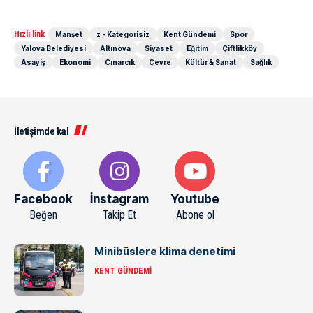
Hızlı link
Manşet
z - Kategorisiz
Kent Gündemi
Spor
Yalova Belediyesi
Altınova
Siyaset
Eğitim
Çiftlikköy
Asayiş
Ekonomi
Çınarcık
Çevre
Kültür & Sanat
Sağlık
İletişimde kal
Facebook
İnstagram
Youtube
Beğen
Takip Et
Abone ol
Minibüslere klima denetimi
KENT GÜNDEMI