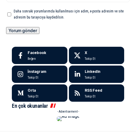
Daha sonraki yorumlarımda kullanılması için adım, e-posta adresim ve site
adresim bu tarayıcıya kaydedilsin.
Facebook
X
Beğen
Takip Et
İnstagram
LinkedIn
Takip Et
Takip Et
Orta
RSS Feed
Takip Et
Takip Et
En çok okunanlar
- Advertisement -