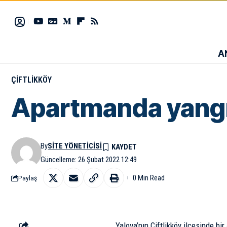
A
ÇIFTLIKKÖY
Apartmanda yangı
By
SITE YÖNETICISI
Güncelleme: 26 Şubat 2022 12:49
0 Min Read
Paylaş
Yalova’nın Çiftlikköy ilçesinde bi