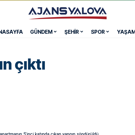
NASAYFA
GÜNDEM
ŞEHİR
SPOR
YAŞA
n çıktı
r apartmanın 5’inci katında çıkan yangın söndürüldü.