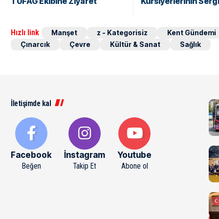
TUFAG Ekibine Ziyaret
Kursiyerlerinin Sergi
Hızlı link
Manşet
z - Kategorisiz
Kent Gündemi
Çınarcık
Çevre
Kültür & Sanat
Sağlık
İletişimde kal
Facebook
İnstagram
Youtube
Beğen
Takip Et
Abone ol