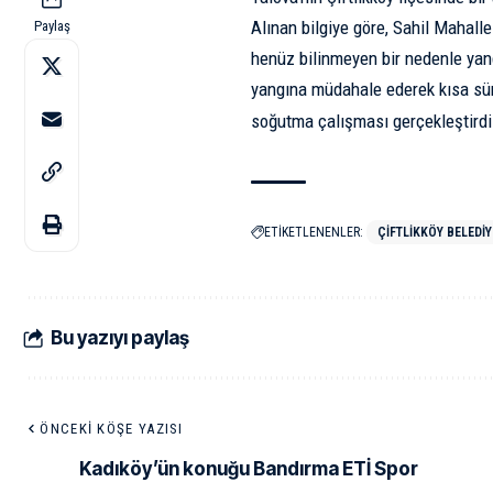
Alınan bilgiye göre, Sahil Mahall
Paylaş
henüz bilinmeyen bir nedenle yangı
yangına müdahale ederek kısa sü
soğutma çalışması gerçekleştirdi. 
ETİKETLENENLER:
ÇIFTLIKKÖY BELEDIY
Bu yazıyı paylaş
ÖNCEKI KÖŞE YAZISI
Kadıköy’ün konuğu Bandırma ETİ Spor