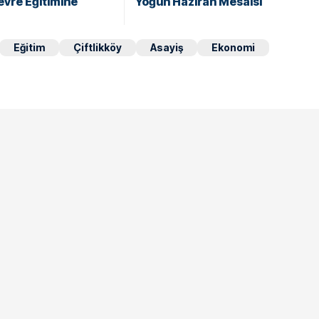
vre Eğitimine
Yoğun Haziran Mesaisi
Eğitim
Çiftlikköy
Asayiş
Ekonomi