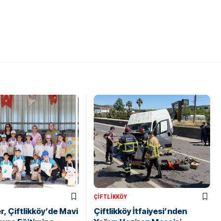
ÇIFTLIKKÖY
r, Çiftlikköy’de Mavi
Çiftlikköy İtfaiyesi’nden