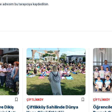
e adresim bu tarayıcıya kaydedilsin.
ÇIFTLIKKÖY
ÇIFTLIKKÖY
e Dikiş
Çiftlikköy Sahilinde Dünya
Öğrencile