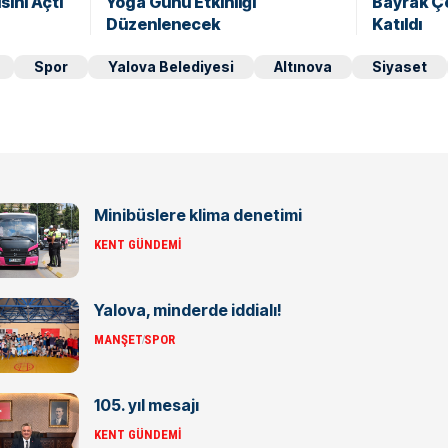
sini Açtı
Yoga Günü Etkinliği
Bayrak Çe
Düzenlenecek
Katıldı
Spor
Yalova Belediyesi
Altınova
Siyaset
Minibüslere klima denetimi
KENT GÜNDEMI
Yalova, minderde iddialı!
MANŞET
SPOR
105. yıl mesajı
KENT GÜNDEMI