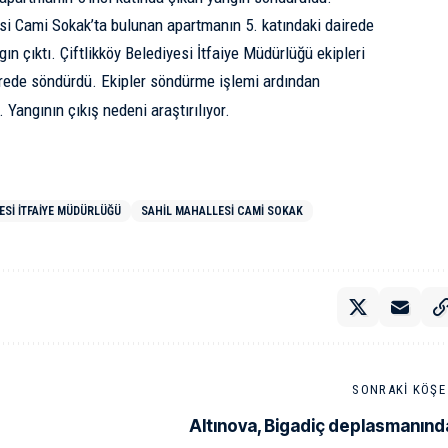
esi Cami Sokak’ta bulunan apartmanın 5. katındaki dairede
n çıktı. Çiftlikköy Belediyesi İtfaiye Müdürlüğü ekipleri
rede söndürdü. Ekipler söndürme işlemi ardından
Yangının çıkış nedeni araştırılıyor.
ESI İTFAIYE MÜDÜRLÜĞÜ
SAHIL MAHALLESI CAMI SOKAK
SONRAKI KÖŞE 
Altınova, Bigadiç deplasmanınd