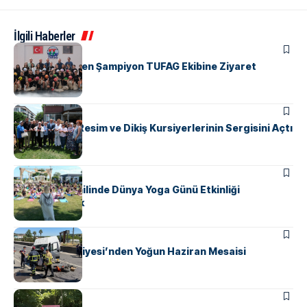
İlgili Haberler
ÇIFTLIKKÖY
Başkan Yele’den Şampiyon TUFAG Ekibine Ziyaret
ÇIFTLIKKÖY
Başkan Yele, Resim ve Dikiş Kursiyerlerinin Sergisini Açtı
ÇIFTLIKKÖY
Çiftlikköy Sahilinde Dünya Yoga Günü Etkinliği
Düzenlenecek
ÇIFTLIKKÖY
Çiftlikköy İtfaiyesi’nden Yoğun Haziran Mesaisi
ÇIFTLIKKÖY