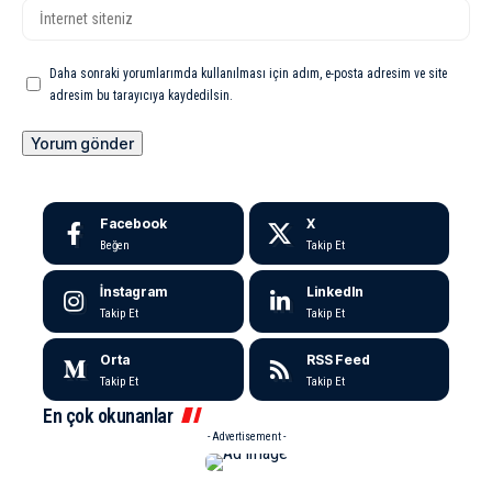
Daha sonraki yorumlarımda kullanılması için adım, e-posta adresim ve site
adresim bu tarayıcıya kaydedilsin.
Facebook
X
Beğen
Takip Et
İnstagram
LinkedIn
Takip Et
Takip Et
Orta
RSS Feed
Takip Et
Takip Et
En çok okunanlar
- Advertisement -