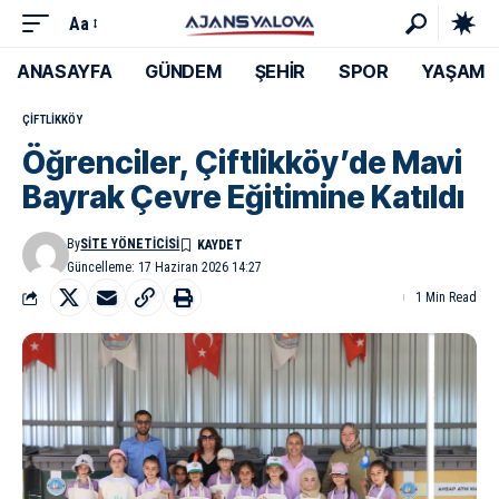
Aa
ANASAYFA
GÜNDEM
ŞEHİR
SPOR
YAŞAM
ÇIFTLIKKÖY
Öğrenciler, Çiftlikköy’de Mavi
Bayrak Çevre Eğitimine Katıldı
By
SITE YÖNETICISI
Güncelleme: 17 Haziran 2026 14:27
1 Min Read