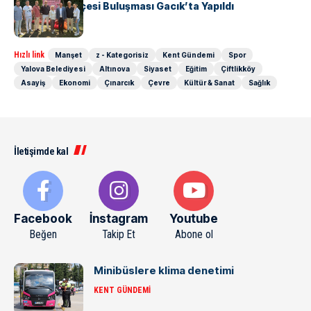
Edebiyat Bahçesi Buluşması Gacık’ta Yapıldı
Hızlı link
Manşet
z - Kategorisiz
Kent Gündemi
Spor
Yalova Belediyesi
Altınova
Siyaset
Eğitim
Çiftlikköy
Asayiş
Ekonomi
Çınarcık
Çevre
Kültür & Sanat
Sağlık
İletişimde kal
Facebook
İnstagram
Youtube
Beğen
Takip Et
Abone ol
Minibüslere klima denetimi
KENT GÜNDEMI