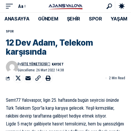
Aa
ANASAYFA
GÜNDEM
ŞEHİR
SPOR
YAŞAM
SPOR
12 Dev Adam, Telekom
karşısında
By
SITE YÖNETICISI
Güncelleme: 26 Mart 2022 14:38
2 Min Read
Semt77 Yalovaspor, ligin 25. haftasında bugün seyircisi önünde
Türk Telekom Spor’la karşı karşıya gelecek. Yeşil-kırmızılılar,
rakibini devirip taraftarına galibiyet hediye etmek istiyor.
Ligde 5 maçtır galibiyete hasret temsilcimiz, hem bu şanssızlığını