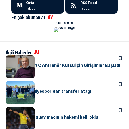
Orta
RSS Feed
Takip Et
Takip Et
En çok okunanlar
- Advertisement -
İlgili Haberler
SPOR
Yalova’da UEFA C Antrenör Kursu İçin Girişimler Başladı
ÇINARCIK
SPOR
Çınarcık Belediyespor’dan transfer atağı
SPOR
Türkiye – Paraguay maçının hakemi belli oldu