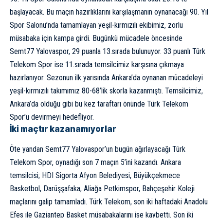
başlayacak. Bu maçın hazırlıklarını karşılaşmanın oynanacağı 90. Yıl
Spor Salonu’nda tamamlayan yeşil-kırmızılı ekibimiz, zorlu
müsabaka için kampa girdi. Bugünkü mücadele öncesinde
Semt77 Yalovaspor, 29 puanla 13.sırada bulunuyor. 33 puanlı Türk
Telekom Spor ise 11.sırada temsilcimiz karşısına çıkmaya
hazırlanıyor. Sezonun ilk yarısında Ankara’da oynanan mücadeleyi
yeşil-kırmızılı takımımız 80-68’lik skorla kazanmıştı. Temsilcimiz,
Ankara’da olduğu gibi bu kez taraftarı önünde Türk Telekom
Spor’u devirmeyi hedefliyor.
İki maçtır kazanamıyorlar
Öte yandan Semt77 Yalovaspor’un bugün ağırlayacağı Türk
Telekom Spor, oynadığı son 7 maçın 5’ini kazandı. Ankara
temsilcisi; HDI Sigorta Afyon Belediyesi, Büyükçekmece
Basketbol, Darüşşafaka, Aliağa Petkimspor, Bahçeşehir Koleji
maçlarını galip tamamladı. Türk Telekom, son iki haftadaki Anadolu
Efes ile Gaziantep Basket müsabakalarını ise kaybetti. Son iki