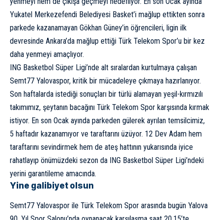
yenmeyi hem de çıkışa geçmeyi hedefliyor. En son Ocak ayında
Yukatel Merkezefendi Belediyesi Basket’i mağlup ettikten sonra
parkede kazanamayan Gökhan Güney’in öğrencileri, ligin ilk
devresinde Ankara’da mağlup ettiği Türk Telekom Spor’u bir kez
daha yenmeyi amaçlıyor.
ING Basketbol Süper Ligi’nde alt sıralardan kurtulmaya çalışan
Semt77 Yalovaspor, kritik bir mücadeleye çıkmaya hazırlanıyor.
Son haftalarda istediği sonuçları bir türlü alamayan yeşil-kırmızılı
takımımız, şeytanın bacağını Türk Telekom Spor karşısında kırmak
istiyor. En son Ocak ayında parkeden gülerek ayrılan temsilcimiz,
5 haftadır kazanamıyor ve taraftarını üzüyor. 12 Dev Adam hem
taraftarını sevindirmek hem de ateş hattının yukarısında iyice
rahatlayıp önümüzdeki sezon da ING Basketbol Süper Ligi’ndeki
yerini garantileme amacında.
Yine galibiyet olsun
Semt77 Yalovaspor ile Türk Telekom Spor arasında bugün Yalova
90. Yıl Spor Salonu’nda oynanacak karşılaşma saat 20.15’te