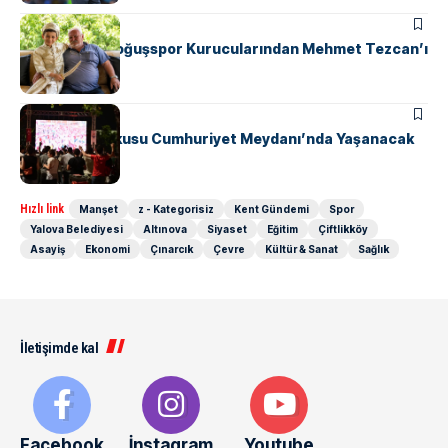
SPOR
Safranyolu Doğuşspor Kurucularından Mehmet Tezcan’ı
Unutmadı
GÜNDEM
SPOR
Milli Maç Coşkusu Cumhuriyet Meydanı’nda Yaşanacak
Hızlı link
Manşet
z - Kategorisiz
Kent Gündemi
Spor
Yalova Belediyesi
Altınova
Siyaset
Eğitim
Çiftlikköy
Asayiş
Ekonomi
Çınarcık
Çevre
Kültür & Sanat
Sağlık
İletişimde kal
Facebook
İnstagram
Youtube