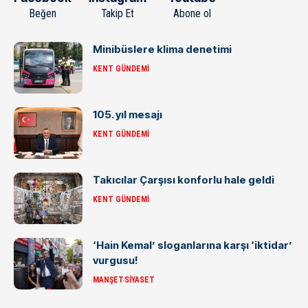
Beğen
Takip Et
Abone ol
Minibüslere klima denetimi
KENT GÜNDEMI
105. yıl mesajı
KENT GÜNDEMI
Takıcılar Çarşısı konforlu hale geldi
KENT GÜNDEMI
‘Hain Kemal’ sloganlarına karşı ‘iktidar’
vurgusu!
MANŞET
SIYASET