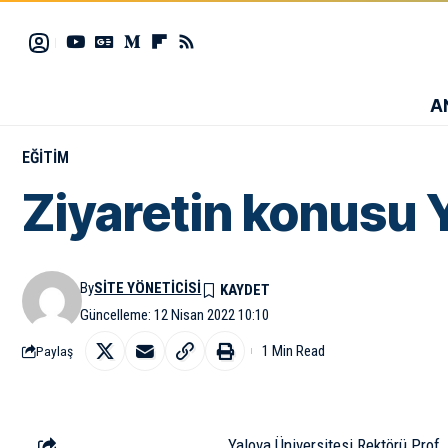
A
EĞITIM
Ziyaretin konusu Y
By
SITE YÖNETICISI
Güncelleme: 12 Nisan 2022 10:10
1 Min Read
Paylaş
Yalova Üniversitesi Rektörü Prof