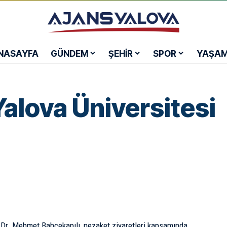
NASAYFA
GÜNDEM
ŞEHİR
SPOR
YAŞA
alova Üniversitesi
. Dr. Mehmet Bahçekapılı, nezaket ziyaretleri kapsamında