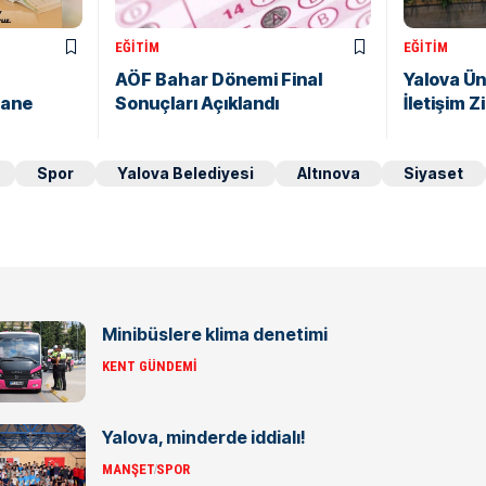
EĞITIM
EĞITIM
AÖF Bahar Dönemi Final
Yalova Ün
hane
Sonuçları Açıklandı
İletişim 
Spor
Yalova Belediyesi
Altınova
Siyaset
Minibüslere klima denetimi
KENT GÜNDEMI
Yalova, minderde iddialı!
MANŞET
SPOR