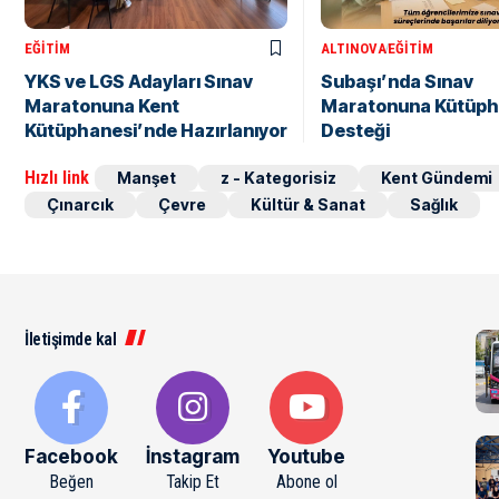
EĞITIM
ALTINOVA
EĞITIM
YKS ve LGS Adayları Sınav
Subaşı’nda Sınav
Maratonuna Kent
Maratonuna Kütüp
Kütüphanesi’nde Hazırlanıyor
Desteği
Hızlı link
Manşet
z - Kategorisiz
Kent Gündemi
Çınarcık
Çevre
Kültür & Sanat
Sağlık
İletişimde kal
Facebook
İnstagram
Youtube
Beğen
Takip Et
Abone ol