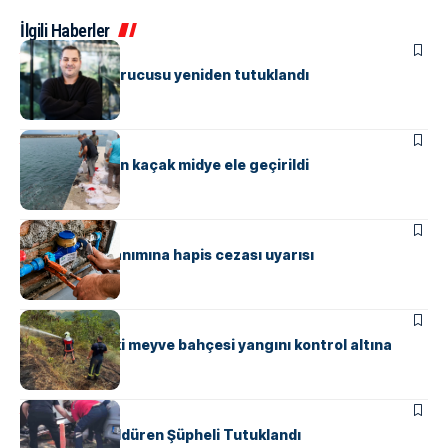
İlgili Haberler
ASAYIŞ
Papara’nın kurucusu yeniden tutuklandı
ASAYIŞ
Yalova’da 3 ton kaçak midye ele geçirildi
ASAYIŞ
Kaçak su kullanımına hapis cezası uyarısı
ASAYIŞ
Güneyköy’deki meyve bahçesi yangını kontrol altına
alındı
ASAYIŞ
Komşusunu Öldüren Şüpheli Tutuklandı