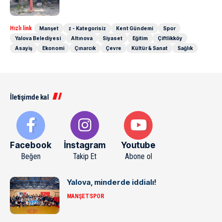
Hızlı link
Manşet
z - Kategorisiz
Kent Gündemi
Spor
Yalova Belediyesi
Altınova
Siyaset
Eğitim
Çiftlikköy
Asayiş
Ekonomi
Çınarcık
Çevre
Kültür & Sanat
Sağlık
İletişimde kal
Facebook
İnstagram
Youtube
Beğen
Takip Et
Abone ol
Yalova, minderde iddialı!
MANŞET
SPOR