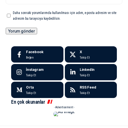
Daha sonraki yorumlarımda kullanılması için adım, e-posta adresim ve site
adresim bu tarayıcıya kaydedilsin.
Facebook
X
Beğen
Takip Et
İnstagram
LinkedIn
Takip Et
Takip Et
Orta
RSS Feed
Takip Et
Takip Et
En çok okunanlar
- Advertisement -