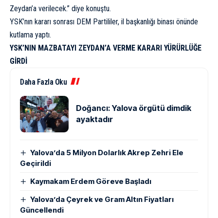
Zeydan’a verilecek.” diye konuştu.
YSK’nın kararı sonrası DEM Partililer, il başkanlığı binası önünde
kutlama yaptı.
YSK’NIN MAZBATAYI ZEYDAN’A VERME KARARI YÜRÜRLÜĞE
GİRDİ
Daha Fazla Oku
Doğancı: Yalova örgütü dimdik
ayaktadır
Yalova’da 5 Milyon Dolarlık Akrep Zehri Ele
Geçirildi
Kaymakam Erdem Göreve Başladı
Yalova’da Çeyrek ve Gram Altın Fiyatları
Güncellendi