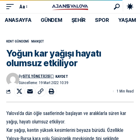
Aa
ANASAYFA
GÜNDEM
ŞEHİR
SPOR
YAŞAM
KENT GÜNDEMI
MANŞET
Yoğun kar yağışı hayatı
olumsuz etkiliyor
By
SITE YÖNETICISI
Güncelleme: 19 Mart 2022 10:39
1 Min Read
Yalova’da dün öğle saatlerinde başlayan ve aralıklarla süren kar
yağışı, hayatı olumsuz etkiliyor.
Kar yağışı, kentin yüksek kesimlerini beyaza bürüdü. Özellikle
Yalova-Bursa kara yolu Süpürgelik mevkisinde tipi şeklinde