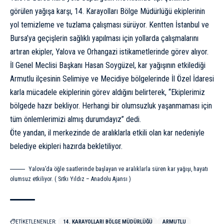
görülen yağışa karşı, 14. Karayolları Bölge Müdürlüğü ekiplerinin
yol temizleme ve tuzlama çalışması sürüyor. Kentten İstanbul ve
Bursa’ya geçişlerin sağlıklı yapılması için yollarda çalışmalarını
artıran ekipler, Yalova ve Orhangazi istikametlerinde görev alıyor.
İl Genel Meclisi Başkanı Hasan Soygüzel, kar yağışının etkilediği
Armutlu ilçesinin Selimiye ve Mecidiye bölgelerinde İl Özel İdaresi
karla mücadele ekiplerinin görev aldığını belirterek, “Ekiplerimiz
bölgede hazır bekliyor. Herhangi bir olumsuzluk yaşanmaması için
tüm önlemlerimizi almış durumdayız” dedi.
Öte yandan, il merkezinde de aralıklarla etkili olan kar nedeniyle
belediye ekipleri hazırda bekletiliyor.
Yalova’da öğle saatlerinde başlayan ve aralıklarla süren kar yağışı, hayatı
olumsuz etkiliyor. ( Sıtkı Yıldız – Anadolu Ajansı )
ETİKETLENENLER:
14. KARAYOLLARI BÖLGE MÜDÜRLÜĞÜ
ARMUTLU