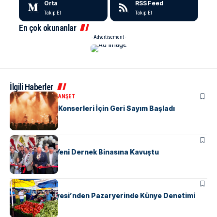
Orta
RSS Feed
Takip Et
Takip Et
En çok okunanlar
- Advertisement -
İlgili Haberler
KÜLTÜR & SANAT
MANŞET
Yalova’da Yaz Konserleri İçin Geri Sayım Başladı
MANŞET
SPOR
Beşiktaşlılar Yeni Dernek Binasına Kavuştu
KENT GÜNDEMI
Yalova Belediyesi’nden Pazaryerinde Künye Denetimi