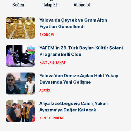
Beğen
Takip Et
Abone ol
Yalova’da Çeyrek ve Gram Altın
Fiyatları Güncellendi
EKONOMI
YAFEM’in 29. Türk Boyları Kültür Şöleni
Programı Belli Oldu
KÜLTÜR & SANAT
Yalova’dan Denize Açılan Halit Yukay
Davasında Yeni Gelişme
ASAYIŞ
Aliya İzzetbegoviç Camii, Yukarı
Ayazma’ya Değer Katacak
KENT GÜNDEMI