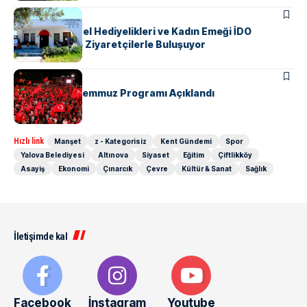
KENT GÜNDEMI
Yalova’nın Yerel Hediyelikleri ve Kadın Emeği İDO
Terminali’nde Ziyaretçilerle Buluşuyor
KENT GÜNDEMI
Yalova’da 15 Temmuz Programı Açıklandı
Hızlı link
Manşet
z - Kategorisiz
Kent Gündemi
Spor
Yalova Belediyesi
Altınova
Siyaset
Eğitim
Çiftlikköy
Asayiş
Ekonomi
Çınarcık
Çevre
Kültür & Sanat
Sağlık
İletişimde kal
Facebook
İnstagram
Youtube