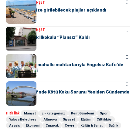
KENT GÜNDEMI
MANŞET
Yalova’da denize girilebilecek plajlar açıklandı
KENT GÜNDEMI
MANŞET
Yalova Atatürk İlkokulu “Plansız” Kaldı
KENT GÜNDEMI
Başkan Gürel, mahalle muhtarlarıyla Engelsiz Kafe’de
bir araya geldi
KENT GÜNDEMI
Safran Deresi’nde Kötü Koku Sorunu Yeniden Gündemde
Hızlı link
Manşet
z - Kategorisiz
Kent Gündemi
Spor
Yalova Belediyesi
Altınova
Siyaset
Eğitim
Çiftlikköy
Asayiş
Ekonomi
Çınarcık
Çevre
Kültür & Sanat
Sağlık