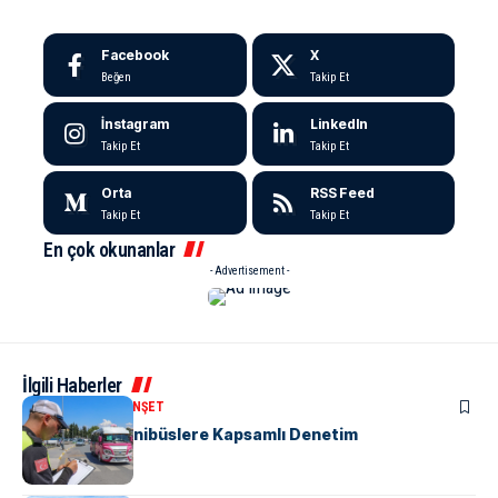
Facebook
X
Beğen
Takip Et
İnstagram
LinkedIn
Takip Et
Takip Et
Orta
RSS Feed
Takip Et
Takip Et
En çok okunanlar
- Advertisement -
İlgili Haberler
KENT GÜNDEMI
MANŞET
“M” Plakalı Minibüslere Kapsamlı Denetim