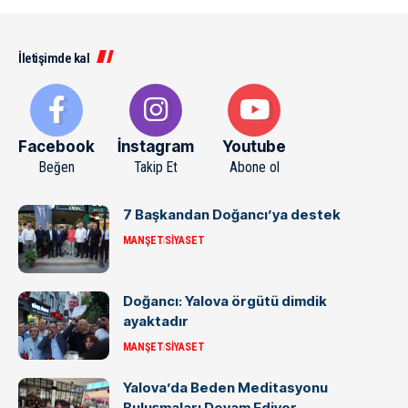
İletişimde kal
Facebook
İnstagram
Youtube
Beğen
Takip Et
Abone ol
7 Başkandan Doğancı’ya destek
MANŞET
SIYASET
Doğancı: Yalova örgütü dimdik
ayaktadır
MANŞET
SIYASET
Yalova’da Beden Meditasyonu
Buluşmaları Devam Ediyor