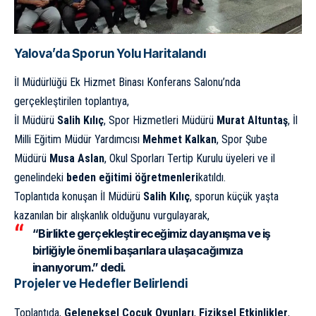
Yalova’da Sporun Yolu Haritalandı
İl Müdürlüğü Ek Hizmet Binası Konferans Salonu’nda
gerçekleştirilen toplantıya,
İl Müdürü
Salih Kılıç
, Spor Hizmetleri Müdürü
Murat Altuntaş
, İl
Milli Eğitim Müdür Yardımcısı
Mehmet Kalkan
, Spor Şube
Müdürü
Musa Aslan
, Okul Sporları Tertip Kurulu üyeleri ve il
genelindeki
beden eğitimi öğretmenleri
katıldı.
Toplantıda konuşan İl Müdürü
Salih Kılıç
, sporun küçük yaşta
kazanılan bir alışkanlık olduğunu vurgulayarak,
“Birlikte gerçekleştireceğimiz dayanışma ve iş
birliğiyle önemli başarılara ulaşacağımıza
inanıyorum.” dedi.
Projeler ve Hedefler Belirlendi
Toplantıda,
Geleneksel Çocuk Oyunları
,
Fiziksel Etkinlikler
,