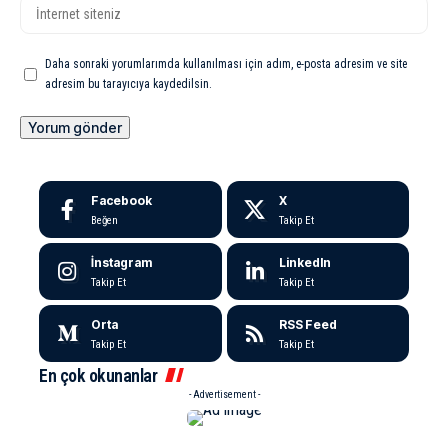
Daha sonraki yorumlarımda kullanılması için adım, e-posta adresim ve site
adresim bu tarayıcıya kaydedilsin.
Facebook
X
Beğen
Takip Et
İnstagram
LinkedIn
Takip Et
Takip Et
Orta
RSS Feed
Takip Et
Takip Et
En çok okunanlar
- Advertisement -