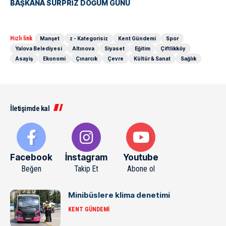
BAŞKANA SÜRPRİZ DOĞUM GÜNÜ
Hızlı link
Manşet
z - Kategorisiz
Kent Gündemi
Spor
Yalova Belediyesi
Altınova
Siyaset
Eğitim
Çiftlikköy
Asayiş
Ekonomi
Çınarcık
Çevre
Kültür & Sanat
Sağlık
İletişimde kal
Facebook
İnstagram
Youtube
Beğen
Takip Et
Abone ol
Minibüslere klima denetimi
KENT GÜNDEMI