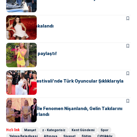
MAGAZIN
Yeni aşkıyla yakalandı
MAGAZIN
Tatil pozlarını paylaştı!
MAGAZIN
Cannes Film Festivali’nde Türk Oyuncular Şıklıklarıyla
Öne Çıktı
MAGAZIN
Vanlı İş Adamı İle Fenomen Nişanlandı, Gelin Takılarını
Taşımakta Zorlandı
Hızlı link
Manşet
z - Kategorisiz
Kent Gündemi
Spor
Yalova Belediyesi
Altınova
Siyaset
Eğitim
Çiftlikköy