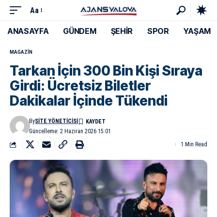
Aa
ANASAYFA
GÜNDEM
ŞEHİR
SPOR
YAŞAM
MAGAZIN
Tarkan İçin 300 Bin Kişi Sıraya
Girdi: Ücretsiz Biletler
Dakikalar İçinde Tükendi
By
SITE YÖNETICISI
Güncelleme: 2 Haziran 2026 15:01
1 Min Read