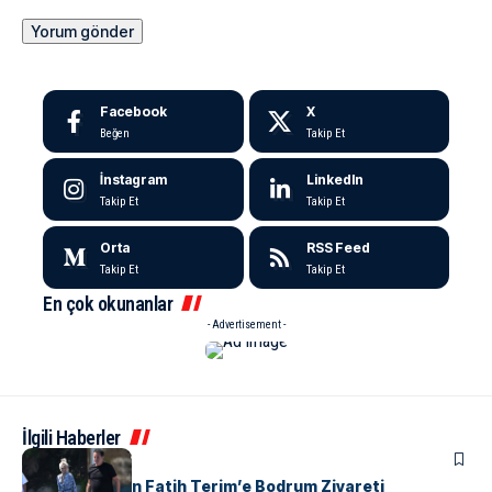
Facebook
X
Beğen
Takip Et
İnstagram
LinkedIn
Takip Et
Takip Et
Orta
RSS Feed
Takip Et
Takip Et
En çok okunanlar
- Advertisement -
İlgili Haberler
MAGAZIN
Acun Ilıcalı’dan Fatih Terim’e Bodrum Ziyareti