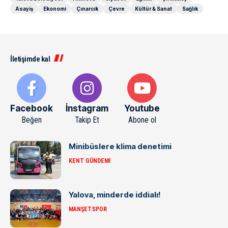
Asayiş
Ekonomi
Çınarcık
Çevre
Kültür & Sanat
Sağlık
İletişimde kal
Facebook
İnstagram
Youtube
Beğen
Takip Et
Abone ol
Minibüslere klima denetimi
KENT GÜNDEMI
Yalova, minderde iddialı!
MANŞET
SPOR