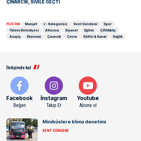
ÇINARCIK, SİVİLE GEÇTİ
Hızlı link
Manşet
z - Kategorisiz
Kent Gündemi
Spor
Yalova Belediyesi
Altınova
Siyaset
Eğitim
Çiftlikköy
Asayiş
Ekonomi
Çınarcık
Çevre
Kültür & Sanat
Sağlık
İletişimde kal
Facebook
İnstagram
Youtube
Beğen
Takip Et
Abone ol
Minibüslere klima denetimi
KENT GÜNDEMI