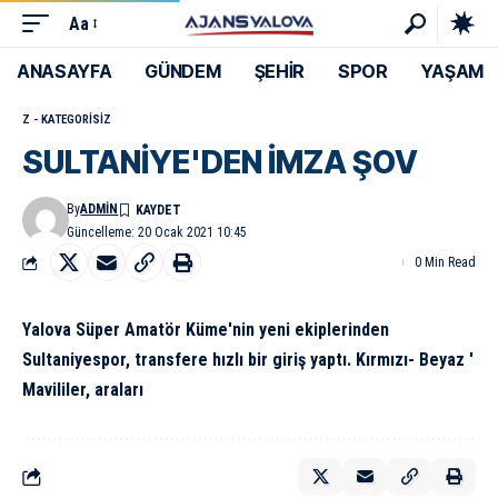
Aa
ANASAYFA
GÜNDEM
ŞEHİR
SPOR
YAŞAM
Z - KATEGORISIZ
SULTANİYE'DEN İMZA ŞOV
By
ADMIN
Güncelleme: 20 Ocak 2021 10:45
0 Min Read
Yalova Süper Amatör Küme'nin yeni ekiplerinden
Sultaniyespor, transfere hızlı bir giriş yaptı. Kırmızı- Beyaz '
Mavililer, araları