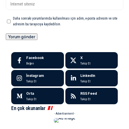
Daha sonraki yorumlarımda kullanılması için adım, e-posta adresim ve site
adresim bu tarayıcıya kaydedilsin.
Facebook
X
Beğen
Takip Et
İnstagram
LinkedIn
Takip Et
Takip Et
Orta
RSS Feed
Takip Et
Takip Et
En çok okunanlar
- Advertisement -