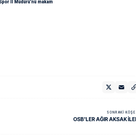
 Spor İl Müdürü'nü makam
SONRAKI KÖŞE 
OSB'LER AĞIR AKSAK İL