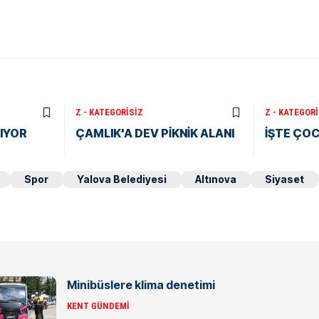
Z - KATEGORISIZ
Z - KATEGORI
KIYOR
ÇAMLIK'A DEV PİKNİK ALANI
İŞTE ÇO
Spor
Yalova Belediyesi
Altınova
Siyaset
Minibüslere klima denetimi
KENT GÜNDEMI