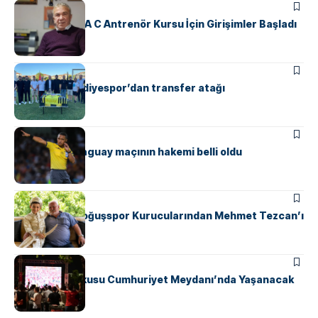
SPOR
Yalova’da UEFA C Antrenör Kursu İçin Girişimler Başladı
ÇINARCIK
SPOR
Çınarcık Belediyespor’dan transfer atağı
SPOR
Türkiye – Paraguay maçının hakemi belli oldu
SPOR
Safranyolu Doğuşspor Kurucularından Mehmet Tezcan’ı
Unutmadı
GÜNDEM
SPOR
Milli Maç Coşkusu Cumhuriyet Meydanı’nda Yaşanacak