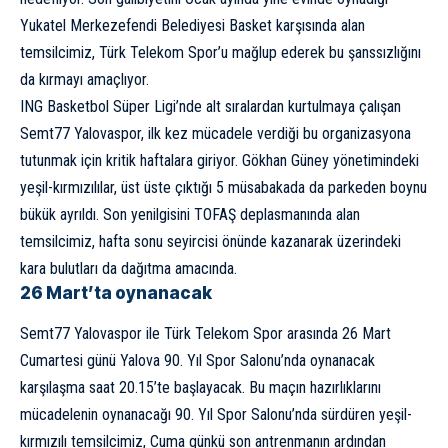
Yukatel Merkezefendi Belediyesi Basket karşısında alan
temsilcimiz, Türk Telekom Spor’u mağlup ederek bu şanssızlığını
da kırmayı amaçlıyor.
ING Basketbol Süper Ligi’nde alt sıralardan kurtulmaya çalışan
Semt77 Yalovaspor, ilk kez mücadele verdiği bu organizasyona
tutunmak için kritik haftalara giriyor. Gökhan Güney yönetimindeki
yeşil-kırmızılılar, üst üste çıktığı 5 müsabakada da parkeden boynu
bükük ayrıldı. Son yenilgisini TOFAŞ deplasmanında alan
temsilcimiz, hafta sonu seyircisi önünde kazanarak üzerindeki
kara bulutları da dağıtma amacında.
26 Mart’ta oynanacak
Semt77 Yalovaspor ile Türk Telekom Spor arasında 26 Mart
Cumartesi günü Yalova 90. Yıl Spor Salonu’nda oynanacak
karşılaşma saat 20.15’te başlayacak. Bu maçın hazırlıklarını
mücadelenin oynanacağı 90. Yıl Spor Salonu’nda sürdüren yeşil-
kırmızılı temsilcimiz, Cuma günkü son antrenmanın ardından