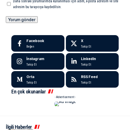
Daha sonraki yorumlarımda kullanılması için adım, e-posta adresim ve site
adresim bu tarayıcıya kaydedilsin.
Facebook
X
Beğen
Takip Et
İnstagram
LinkedIn
Takip Et
Takip Et
Orta
RSS Feed
Takip Et
Takip Et
En çok okunanlar
- Advertisement -
İlgili Haberler