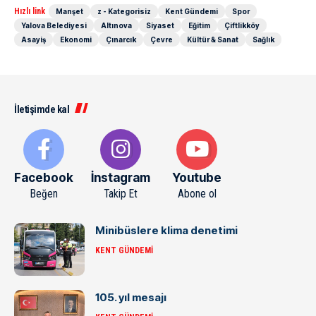
Hızlı link
Manşet
z - Kategorisiz
Kent Gündemi
Spor
Yalova Belediyesi
Altınova
Siyaset
Eğitim
Çiftlikköy
Asayiş
Ekonomi
Çınarcık
Çevre
Kültür & Sanat
Sağlık
İletişimde kal
Facebook
İnstagram
Youtube
Beğen
Takip Et
Abone ol
Minibüslere klima denetimi
KENT GÜNDEMI
105. yıl mesajı