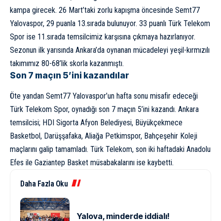
kampa girecek. 26 Mart’taki zorlu kapışma öncesinde Semt77
Yalovaspor, 29 puanla 13.sırada bulunuyor. 33 puanlı Türk Telekom
Spor ise 11.sırada temsilcimiz karşısına çıkmaya hazırlanıyor.
Sezonun ilk yarısında Ankara’da oynanan mücadeleyi yeşil-kırmızılı
takımımız 80-68’lik skorla kazanmıştı.
Son 7 maçın 5’ini kazandılar
Öte yandan Semt77 Yalovaspor’un hafta sonu misafir edeceği
Türk Telekom Spor, oynadığı son 7 maçın 5’ini kazandı. Ankara
temsilcisi; HDI Sigorta Afyon Belediyesi, Büyükçekmece
Basketbol, Darüşşafaka, Aliağa Petkimspor, Bahçeşehir Koleji
maçlarını galip tamamladı. Türk Telekom, son iki haftadaki Anadolu
Efes ile Gaziantep Basket müsabakalarını ise kaybetti.
Daha Fazla Oku
Yalova, minderde iddialı!