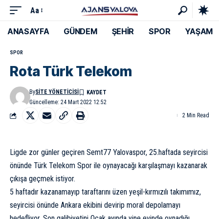
Aa
ANASAYFA
GÜNDEM
ŞEHİR
SPOR
YAŞAM
SPOR
Rota Türk Telekom
By
SITE YÖNETICISI
Güncelleme: 24 Mart 2022 12:52
2 Min Read
Ligde zor günler geçiren Semt77 Yalovaspor, 25.haftada seyircisi
önünde Türk Telekom Spor ile oynayacağı karşılaşmayı kazanarak
çıkışa geçmek istiyor.
5 haftadır kazanamayıp taraftarını üzen yeşil-kırmızılı takımımız,
seyircisi önünde Ankara ekibini devirip moral depolamayı
hedefliyor. Son galibiyetini Ocak ayında yine evinde oynadığı