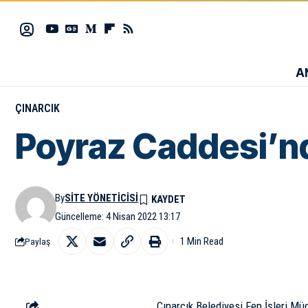
A
ÇINARCIK
Poyraz Caddesi’nd
By
SITE YÖNETICISI
Güncelleme: 4 Nisan 2022 13:17
1 Min Read
Paylaş
Çınarcık Belediyesi Fen İşleri Mü