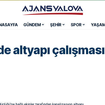
NASAYFA
GÜNDEM
ŞEHİR
SPOR
YAŞA
e altyapı çalışması
dürlüğü’ne bağlı ekipler tarafından kanalizasyon altyapı