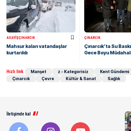
ASAYIŞ
ÇINARCIK
ÇINARCIK
Mahsur kalan vatandaşlar
Çınarcık’ta Su Baskı
kurtarıldı
Gece Boyu Müdahal
Hızlı link
Manşet
z - Kategorisiz
Kent Gündemi
Çınarcık
Çevre
Kültür & Sanat
Sağlık
İletişimde kal