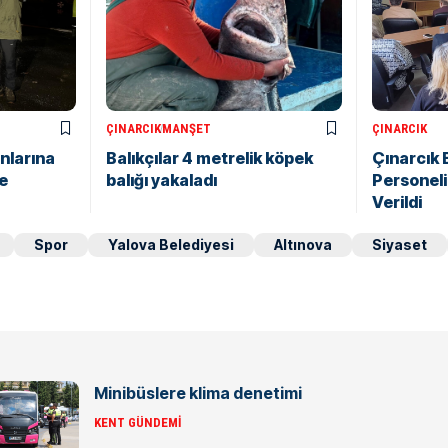
ÇINARCIK
MANŞET
ÇINARCIK
nlarına
Balıkçılar 4 metrelik köpek
Çınarcık 
e
balığı yakaladı
Personeli
Verildi
Spor
Yalova Belediyesi
Altınova
Siyaset
Minibüslere klima denetimi
KENT GÜNDEMI