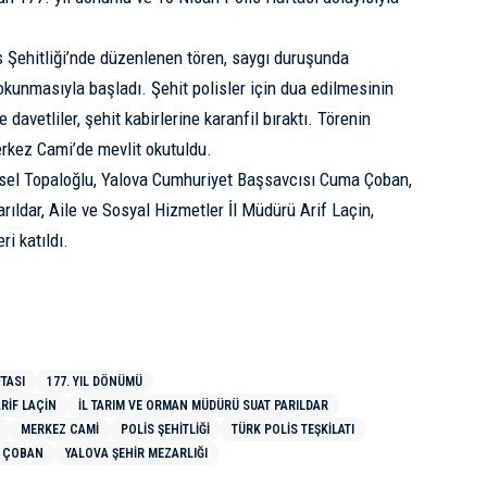
.
s Şehitliği’nde düzenlenen tören, saygı duruşunda
okunmasıyla başladı. Şehit polisler için dua edilmesinin
 davetliler, şehit kabirlerine karanfil bıraktı. Törenin
kez Cami’de mevlit okutuldu.
sel Topaloğlu, Yalova Cumhuriyet Başsavcısı Cuma Çoban,
ıldar, Aile ve Sosyal Hizmetler İl Müdürü Arif Laçin,
i katıldı.
TASI
177. YIL DÖNÜMÜ
RIF LAÇIN
İL TARIM VE ORMAN MÜDÜRÜ SUAT PARILDAR
MERKEZ CAMI
POLIS ŞEHITLIĞI
TÜRK POLIS TEŞKILATI
A ÇOBAN
YALOVA ŞEHIR MEZARLIĞI