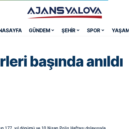
NASAYFA
GÜNDEM
ŞEHİR
SPOR
YAŞA
irleri başında anıldı
nun 177. yıl dönümü ve 10 Nisan Polis Haftası dolayısıyla