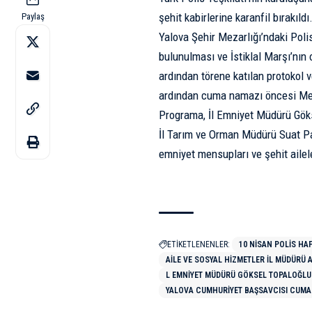
şehit kabirlerine karanfil bırakıldı
Paylaş
Yalova Şehir Mezarlığı’ndaki Poli
bulunulması ve İstiklal Marşı’nın 
ardından törene katılan protokol ve
ardından cuma namazı öncesi Mer
Programa, İl Emniyet Müdürü Gök
İl Tarım ve Orman Müdürü Suat Par
emniyet mensupları ve şehit aileler
ETİKETLENENLER:
10 NISAN POLIS HAF
AILE VE SOSYAL HIZMETLER İL MÜDÜRÜ A
L EMNIYET MÜDÜRÜ GÖKSEL TOPALOĞLU
YALOVA CUMHURIYET BAŞSAVCISI CUM