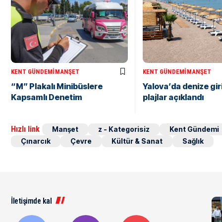
KENT GÜNDEMI
MANŞET
KENT GÜNDEMI
MANŞET
“M” Plakalı Minibüslere
Yalova’da denize gir
Kapsamlı Denetim
plajlar açıklandı
Hızlı link
Manşet
z - Kategorisiz
Kent Gündemi
Çınarcık
Çevre
Kültür & Sanat
Sağlık
İletişimde kal