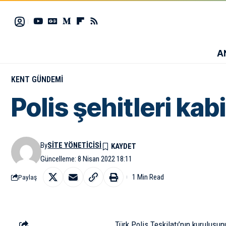
A
KENT GÜNDEMI
Polis şehitleri kab
By
SITE YÖNETICISI
Güncelleme: 8 Nisan 2022 18:11
1 Min Read
Paylaş
Türk Polis Teşkilatı’nın kuruluşu