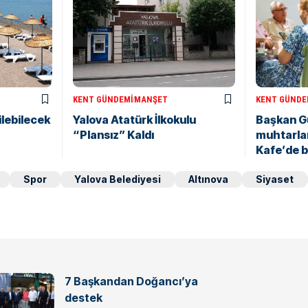
KENT GÜNDEMI
MANŞET
KENT GÜNDE
ilebilecek
Yalova Atatürk İlkokulu
Başkan Gü
“Plansız” Kaldı
muhtarlar
Kafe’de b
Spor
Yalova Belediyesi
Altınova
Siyaset
7 Başkandan Doğancı’ya
destek