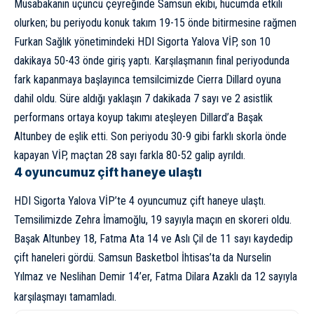
Müsabakanın üçüncü çeyreğinde Samsun ekibi, hücumda etkili
olurken; bu periyodu konuk takım 19-15 önde bitirmesine rağmen
Furkan Sağlık yönetimindeki HDI Sigorta Yalova VİP, son 10
dakikaya 50-43 önde giriş yaptı. Karşılaşmanın final periyodunda
fark kapanmaya başlayınca temsilcimizde Cierra Dillard oyuna
dahil oldu. Süre aldığı yaklaşın 7 dakikada 7 sayı ve 2 asistlik
performans ortaya koyup takımı ateşleyen Dillard’a Başak
Altunbey de eşlik etti. Son periyodu 30-9 gibi farklı skorla önde
kapayan VİP, maçtan 28 sayı farkla 80-52 galip ayrıldı.
4 oyuncumuz çift haneye ulaştı
HDI Sigorta Yalova VİP’te 4 oyuncumuz çift haneye ulaştı.
Temsilimizde Zehra İmamoğlu, 19 sayıyla maçın en skoreri oldu.
Başak Altunbey 18, Fatma Ata 14 ve Aslı Çil de 11 sayı kaydedip
çift haneleri gördü. Samsun Basketbol İhtisas’ta da Nurselin
Yılmaz ve Neslihan Demir 14’er, Fatma Dilara Azaklı da 12 sayıyla
karşılaşmayı tamamladı.