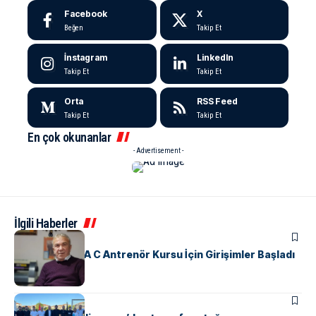
Facebook
X
Beğen
Takip Et
İnstagram
LinkedIn
Takip Et
Takip Et
Orta
RSS Feed
Takip Et
Takip Et
En çok okunanlar
- Advertisement -
İlgili Haberler
SPOR
Yalova’da UEFA C Antrenör Kursu İçin Girişimler Başladı
ÇINARCIK
SPOR