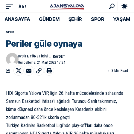
Aa
ANASAYFA
GÜNDEM
ŞEHİR
SPOR
YAŞAM
SPOR
Periler güle oynaya
By
SITE YÖNETICISI
Güncelleme: 21 Mart 2022 17:24
3 Min Read
HDI Sigorta Yalova VİP, ligin 26. hafta mücadelesinde sahasında
Samsun Basketbol İhtisas’ı ağırladı. Turuncu-Sarılı takımımız,
küme düşmesi daha önce kesinleşen Karadeniz ekibini
zorlanmadan 80-52’lik skorla geçti.
Türkiye Kadınlar Basketbol Ligi’nde play-off’ları daha önce
garantileyen HDI Sigorta Yalova VİP, 26.hafta müsabakaları