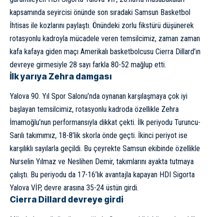
kapsamında seyircisi önünde son sıradaki Samsun Basketbol
İhtisas ile kozlarını paylaştı. Önündeki zorlu fikstürü düşünerek
rotasyonlu kadroyla mücadele veren temsilcimiz, zaman zaman
kafa kafaya giden maçı Amerikalı basketbolcusu Cierra Dillard’ın
devreye girmesiyle 28 sayı farkla 80-52 mağlup etti.
İlk yarıya Zehra damgası
Yalova 90. Yıl Spor Salonu’nda oynanan karşılaşmaya çok iyi
başlayan temsilcimiz, rotasyonlu kadroda özellikle Zehra
İmamoğlu’nun performansıyla dikkat çekti. İlk periyodu Turuncu-
Sarılı takımımız, 18-8’lik skorla önde geçti. İkinci periyot ise
karşılıklı sayılarla geçildi. Bu çeyrekte Samsun ekibinde özellikle
Nurselin Yılmaz ve Neslihen Demir, takımlarını ayakta tutmaya
çalıştı. Bu periyodu da 17-16’lık avantajla kapayan HDI Sigorta
Yalova VİP, devre arasına 35-24 üstün girdi.
Cierra Dillard devreye girdi