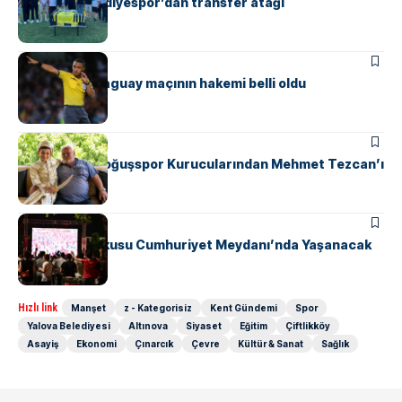
Çınarcık Belediyespor’dan transfer atağı
SPOR
Türkiye – Paraguay maçının hakemi belli oldu
SPOR
Safranyolu Doğuşspor Kurucularından Mehmet Tezcan’ı
Unutmadı
GÜNDEM
SPOR
Milli Maç Coşkusu Cumhuriyet Meydanı’nda Yaşanacak
Hızlı link
Manşet
z - Kategorisiz
Kent Gündemi
Spor
Yalova Belediyesi
Altınova
Siyaset
Eğitim
Çiftlikköy
Asayiş
Ekonomi
Çınarcık
Çevre
Kültür & Sanat
Sağlık