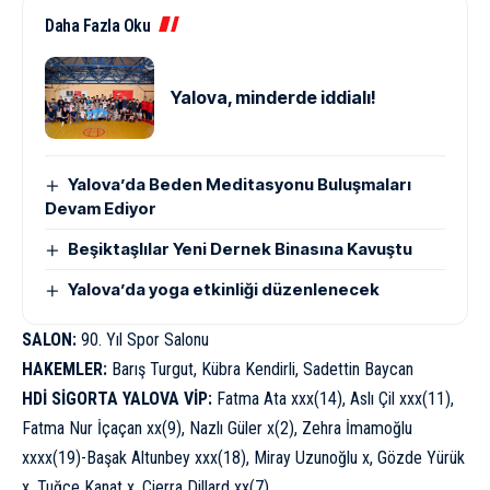
Daha Fazla Oku
Yalova, minderde iddialı!
Yalova’da Beden Meditasyonu Buluşmaları
Devam Ediyor
Beşiktaşlılar Yeni Dernek Binasına Kavuştu
Yalova’da yoga etkinliği düzenlenecek
SALON:
90. Yıl Spor Salonu
HAKEMLER:
Barış Turgut, Kübra Kendirli, Sadettin Baycan
HDİ SİGORTA YALOVA VİP:
Fatma Ata xxx(14), Aslı Çil xxx(11),
Fatma Nur İçaçan xx(9), Nazlı Güler x(2), Zehra İmamoğlu
xxxx(19)-Başak Altunbey xxx(18), Miray Uzunoğlu x, Gözde Yürük
x, Tuğçe Kanat x, Cierra Dillard xx(7)