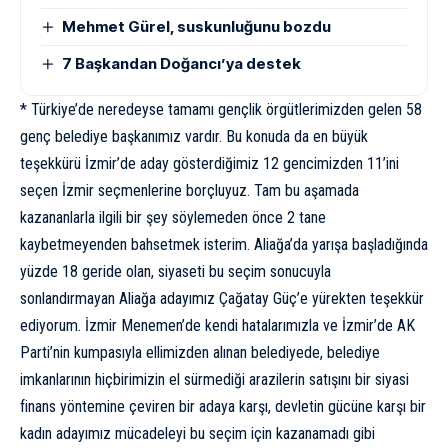
Mehmet Gürel, suskunluğunu bozdu
7 Başkandan Doğancı’ya destek
* Türkiye’de neredeyse tamamı gençlik örgütlerimizden gelen 58
genç belediye başkanımız vardır. Bu konuda da en büyük
teşekkürü İzmir’de aday gösterdiğimiz 12 gencimizden 11’ini
seçen İzmir seçmenlerine borçluyuz. Tam bu aşamada
kazananlarla ilgili bir şey söylemeden önce 2 tane
kaybetmeyenden bahsetmek isterim. Aliağa’da yarışa başladığında
yüzde 18 geride olan, siyaseti bu seçim sonucuyla
sonlandırmayan Aliağa adayımız Çağatay Güç’e yürekten teşekkür
ediyorum. İzmir Menemen’de kendi hatalarımızla ve İzmir’de AK
Parti’nin kumpasıyla ellimizden alınan belediyede, belediye
imkanlarının hiçbirimizin el sürmediği arazilerin satışını bir siyasi
finans yöntemine çeviren bir adaya karşı, devletin gücüne karşı bir
kadın adayımız mücadeleyi bu seçim için kazanamadı gibi