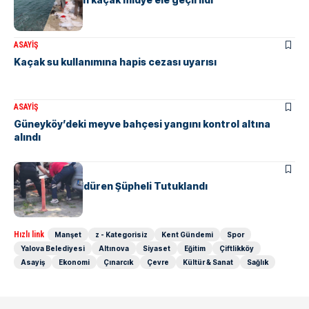
ASAYIŞ
Kaçak su kullanımına hapis cezası uyarısı
ASAYIŞ
Güneyköy’deki meyve bahçesi yangını kontrol altına
alındı
ASAYIŞ
Komşusunu Öldüren Şüpheli Tutuklandı
Hızlı link
Manşet
z - Kategorisiz
Kent Gündemi
Spor
Yalova Belediyesi
Altınova
Siyaset
Eğitim
Çiftlikköy
Asayiş
Ekonomi
Çınarcık
Çevre
Kültür & Sanat
Sağlık