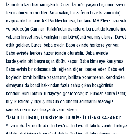
İzmirlileri kandıramamışlardır. Onlar, İzmir’e yaşam biçimine saygı
teminatını veremediler. Ama sakın, bu zaferin bize kazandırdığı
özgüvenle bir tane AK Partiliyi kırarsa, bir tane MHP’liyiz üzersek
ve pek çoğu Cumhur İttifakı’ndan gençlere, bu partide kendilerine
yabancı hissettirsek yanlışların en büyüğünü yapmış oluruz. Davet
ettik geldiler. Burası baba evidir. Baba evinde herkese yer var.
Baba evinde herkes huzur içinde oturabilir. Baba evinde
kardeşlerin biri başını açar, öbürü kapar. Baba kimseye karışmaz.
Baba evinin bir odasında biri eğlenir, diğeri ibadet eder. Baba evi
böyledir. İzmir birlikte yaşamanın, birlikte yönetmenin, kendinden
olmayana da kendi hakkından fazla sahip çıkan hoşgörünün
kentidir. Bunu bütün Türkiye’ye göstereceğiz. Bundan sonra İzmir,
büyük iktidar yürüyüşümüzün en önemli adımlarını atacağız,
sancak gemimiz olmaya devam ediyor.
“İZMİR İTTİFAKI, TÜRKİYE’DE TÜRKİYE İTTİFAKI KAZANDI”
* İzmir’de İzmir ittifakı, Türkiye’de Türkiye ittifakı kazandı. Türkiye
ittifakı ötekisinin olmadığı ittifaktır. Türkiye ittifakı gücünü ay-