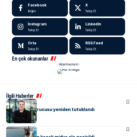
Facebook
X
Beğen
Takip Et
İnstagram
LinkedIn
Takip Et
Takip Et
Orta
RSS Feed
Takip Et
Takip Et
En çok okunanlar
- Advertisement -
İlgili Haberler
ASAYIŞ
Papara’nın kurucusu yeniden tutuklandı
ASAYIŞ
Yalova’da 3 ton kaçak midye ele geçirildi