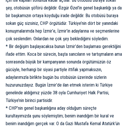
için ise kapıları sonunda kadar açtılar. Bu otobüsü buraya sokan
şey, otobüsün şöförü değildir. Özgür Özel’in genel başkanlığı ya da
bir başkamızın ortaya koyduğu irade değildir. Bu otobüsü buraya
sokan güç sizsiniz, CHP örgütüdür. Türkiye’nin dört bir yanındaki
konuşmalarımda hep İzmir’e, İzmir’in adaylarına ve seçmenlerine
çok seslendim. Onlardan ne çok şey beklediğimi söyledim.
* Bir değişim başlayacaksa bunun İzmir’den başlaması gerektiğini
ifade ettim. Koca bir sürecin, başta sancıların ve tartışmaların ama
sonrasında büyük bir kampanyanın sonunda örgütümüzün öz
gücüyle, herhangi bir siyasi partiyle ittifak yapmaksızın,
adaylarımızla birlikte bugün bu otobüsün üzerinde sizlerin
huzurunuzdayız. Bugün İzmir’de ilan etmek isterim ki Türkiye
genelinde aldığımız yüzde 38 oyla Cumhuriyet Halk Partisi,
Türkiye’nin birinci partisidir.
* CHP’nin genel başkanlığına aday olduğum süreçte
kurultayımızda şunu söylemiştim; benim inandığım bir kural ve
benim inandığım gerçek var. O da Gazi Mustafa Kemal Atatürk’ün