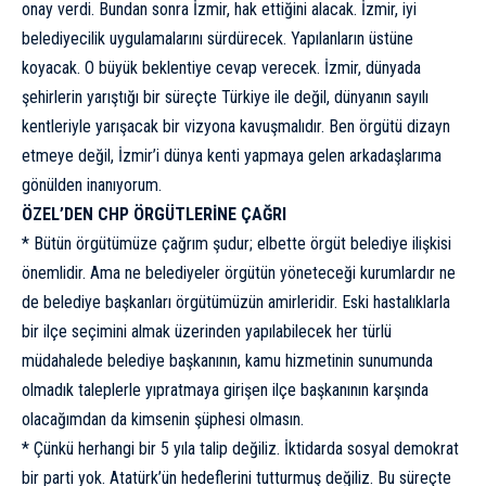
onay verdi. Bundan sonra İzmir, hak ettiğini alacak. İzmir, iyi
belediyecilik uygulamalarını sürdürecek. Yapılanların üstüne
koyacak. O büyük beklentiye cevap verecek. İzmir, dünyada
şehirlerin yarıştığı bir süreçte Türkiye ile değil, dünyanın sayılı
kentleriyle yarışacak bir vizyona kavuşmalıdır. Ben örgütü dizayn
etmeye değil, İzmir’i dünya kenti yapmaya gelen arkadaşlarıma
gönülden inanıyorum.
ÖZEL’DEN CHP ÖRGÜTLERİNE ÇAĞRI
* Bütün örgütümüze çağrım şudur; elbette örgüt belediye ilişkisi
önemlidir. Ama ne belediyeler örgütün yöneteceği kurumlardır ne
de belediye başkanları örgütümüzün amirleridir. Eski hastalıklarla
bir ilçe seçimini almak üzerinden yapılabilecek her türlü
müdahalede belediye başkanının, kamu hizmetinin sunumunda
olmadık taleplerle yıpratmaya girişen ilçe başkanının karşında
olacağımdan da kimsenin şüphesi olmasın.
* Çünkü herhangi bir 5 yıla talip değiliz. İktidarda sosyal demokrat
bir parti yok. Atatürk’ün hedeflerini tutturmuş değiliz. Bu süreçte