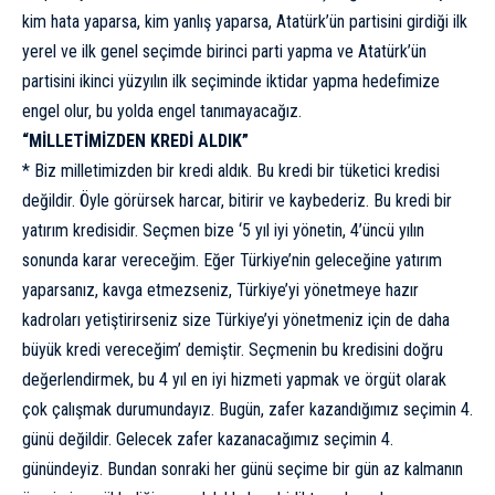
kim hata yaparsa, kim yanlış yaparsa, Atatürk’ün partisini girdiği ilk
yerel ve ilk genel seçimde birinci parti yapma ve Atatürk’ün
partisini ikinci yüzyılın ilk seçiminde iktidar yapma hedefimize
engel olur, bu yolda engel tanımayacağız.
“MİLLETİMİZDEN KREDİ ALDIK”
* Biz milletimizden bir kredi aldık. Bu kredi bir tüketici kredisi
değildir. Öyle görürsek harcar, bitirir ve kaybederiz. Bu kredi bir
yatırım kredisidir. Seçmen bize ‘5 yıl iyi yönetin, 4’üncü yılın
sonunda karar vereceğim. Eğer Türkiye’nin geleceğine yatırım
yaparsanız, kavga etmezseniz, Türkiye’yi yönetmeye hazır
kadroları yetiştirirseniz size Türkiye’yi yönetmeniz için de daha
büyük kredi vereceğim’ demiştir. Seçmenin bu kredisini doğru
değerlendirmek, bu 4 yıl en iyi hizmeti yapmak ve örgüt olarak
çok çalışmak durumundayız. Bugün, zafer kazandığımız seçimin 4.
günü değildir. Gelecek zafer kazanacağımız seçimin 4.
günündeyiz. Bundan sonraki her günü seçime bir gün az kalmanın