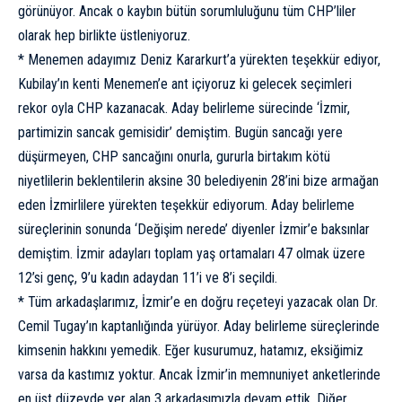
görünüyor. Ancak o kaybın bütün sorumluluğunu tüm CHP’liler
olarak hep birlikte üstleniyoruz.
* Menemen adayımız Deniz Kararkurt’a yürekten teşekkür ediyor,
Kubilay’ın kenti Menemen’e ant içiyoruz ki gelecek seçimleri
rekor oyla CHP kazanacak. Aday belirleme sürecinde ‘İzmir,
partimizin sancak gemisidir’ demiştim. Bugün sancağı yere
düşürmeyen, CHP sancağını onurla, gururla birtakım kötü
niyetlilerin beklentilerin aksine 30 belediyenin 28’ini bize armağan
eden İzmirlilere yürekten teşekkür ediyorum. Aday belirleme
süreçlerinin sonunda ‘Değişim nerede’ diyenler İzmir’e baksınlar
demiştim. İzmir adayları toplam yaş ortamaları 47 olmak üzere
12’si genç, 9’u kadın adaydan 11’i ve 8’i seçildi.
* Tüm arkadaşlarımız, İzmir’e en doğru reçeteyi yazacak olan Dr.
Cemil Tugay’ın kaptanlığında yürüyor. Aday belirleme süreçlerinde
kimsenin hakkını yemedik. Eğer kusurumuz, hatamız, eksiğimiz
varsa da kastımız yoktur. Ancak İzmir’in memnuniyet anketlerinde
en üst düzeyde yer alan 3 arkadaşımızla devam ettik. Diğer