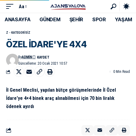
Aa
ANASAYFA
GÜNDEM
ŞEHİR
SPOR
YAŞAM
Z - KATEGORISIZ
ÖZEL İDARE'YE 4X4
By
ADMIN
Güncelleme: 20 Ocak 2021 10:57
0 Min Read
İl Genel Meclisi, yapılan bütçe görüşmelerinde İl Özel
İdare'ye 4×4 binek araç alınabilmesi için 70 bin liralık
ödenek ayırdı