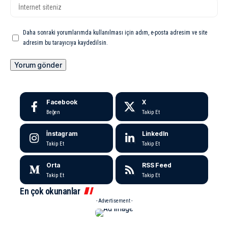
Daha sonraki yorumlarımda kullanılması için adım, e-posta adresim ve site
adresim bu tarayıcıya kaydedilsin.
Facebook
X
Beğen
Takip Et
İnstagram
LinkedIn
Takip Et
Takip Et
Orta
RSS Feed
Takip Et
Takip Et
En çok okunanlar
- Advertisement -