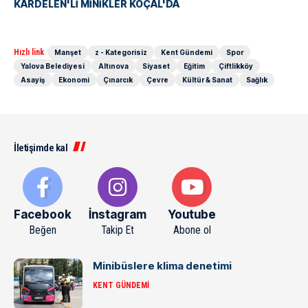
KARDELEN'Lİ MİNİKLER KOÇAL'DA
Hızlı link
Manşet
z - Kategorisiz
Kent Gündemi
Spor
Yalova Belediyesi
Altınova
Siyaset
Eğitim
Çiftlikköy
Asayiş
Ekonomi
Çınarcık
Çevre
Kültür & Sanat
Sağlık
İletişimde kal
Facebook
İnstagram
Youtube
Beğen
Takip Et
Abone ol
Minibüslere klima denetimi
KENT GÜNDEMI