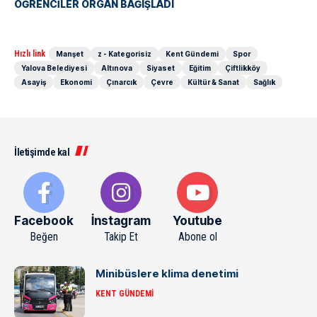
ÖĞRENCİLER ORGAN BAĞIŞLADI
Hızlı link
Manşet
z - Kategorisiz
Kent Gündemi
Spor
Yalova Belediyesi
Altınova
Siyaset
Eğitim
Çiftlikköy
Asayiş
Ekonomi
Çınarcık
Çevre
Kültür & Sanat
Sağlık
İletişimde kal
Facebook
İnstagram
Youtube
Beğen
Takip Et
Abone ol
Minibüslere klima denetimi
KENT GÜNDEMI