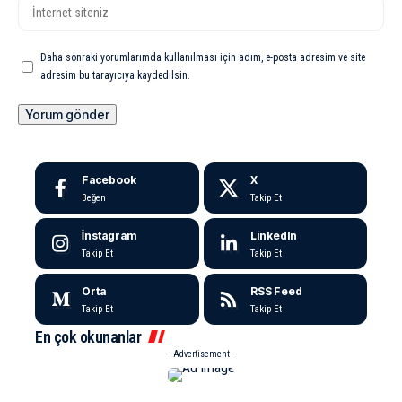
Daha sonraki yorumlarımda kullanılması için adım, e-posta adresim ve site
adresim bu tarayıcıya kaydedilsin.
Facebook
X
Beğen
Takip Et
İnstagram
LinkedIn
Takip Et
Takip Et
Orta
RSS Feed
Takip Et
Takip Et
En çok okunanlar
- Advertisement -